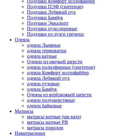
Подушки Комфорт холлофайбер
Подушки ПЭФ (синтепон)
Подушки Лебяжий пух
Подушки Бамбук
Подушки Эвкалипт
Подушки пухо-перовые
Подушки из лузги гречихи
Одеяла
одеяла Льняные
одеяла термоватин
одеяла ватные
Одеяло из овечьей шерсти
одеяла полиэфирные (синтепон)
одеяла Комфорт холлофайбер
одеяла Лебяжий пух
одеяла пуховые
одеяла Бамбук
Одеяла из верблюжьей шерсти
одеяла полушерстяные
одеяла байковые
Матрасы
матрасы ватные (шв вата)
матрасы ватные РВ
матрасы поролон
Наматрасники