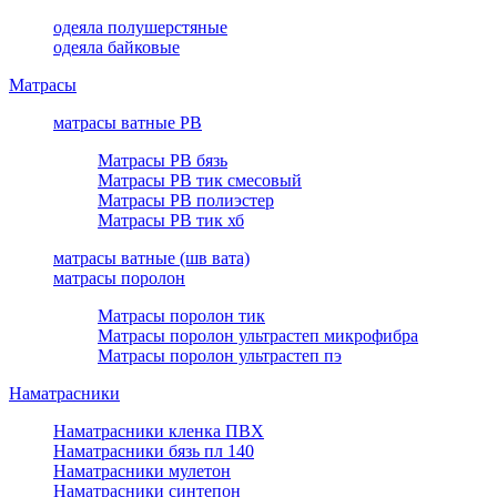
одеяла полушерстяные
одеяла байковые
Матрасы
матрасы ватные РВ
Матрасы РВ бязь
Матрасы РВ тик смесовый
Матрасы РВ полиэстер
Матрасы РВ тик хб
матрасы ватные (шв вата)
матрасы поролон
Матрасы поролон тик
Матрасы поролон ультрастеп микрофибра
Матрасы поролон ультрастеп пэ
Наматрасники
Наматрасники кленка ПВХ
Наматрасники бязь пл 140
Наматрасники мулетон
Наматрасники синтепон