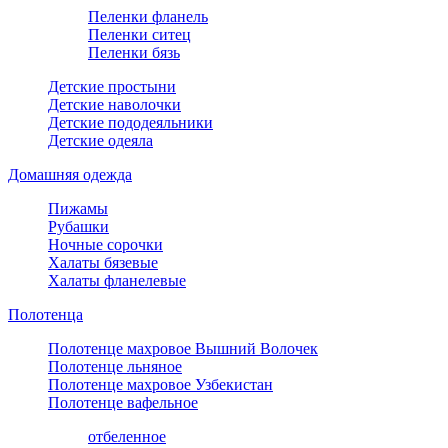
Пеленки фланель
Пеленки ситец
Пеленки бязь
Детские простыни
Детские наволочки
Детские пододеяльники
Детские одеяла
Домашняя одежда
Пижамы
Рубашки
Ночные сорочки
Халаты бязевые
Халаты фланелевые
Полотенца
Полотенце махровое Вышний Волочек
Полотенце льняное
Полотенце махровое Узбекистан
Полотенце вафельное
отбеленное