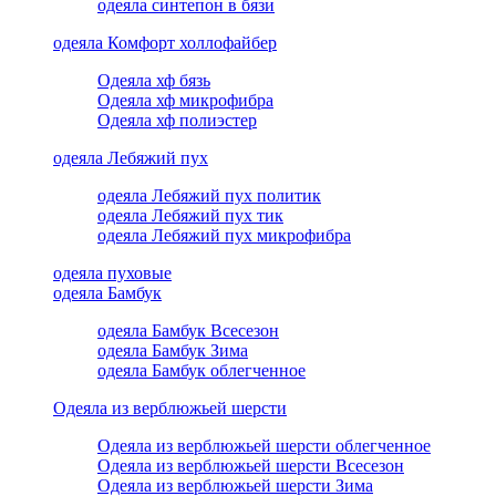
одеяла синтепон в бязи
одеяла Комфорт холлофайбер
Одеяла хф бязь
Одеяла хф микрофибра
Одеяла хф полиэстер
одеяла Лебяжий пух
одеяла Лебяжий пух политик
одеяла Лебяжий пух тик
одеяла Лебяжий пух микрофибра
одеяла пуховые
одеяла Бамбук
одеяла Бамбук Всесезон
одеяла Бамбук Зима
одеяла Бамбук облегченное
Одеяла из верблюжьей шерсти
Одеяла из верблюжьей шерсти облегченное
Одеяла из верблюжьей шерсти Всесезон
Одеяла из верблюжьей шерсти Зима