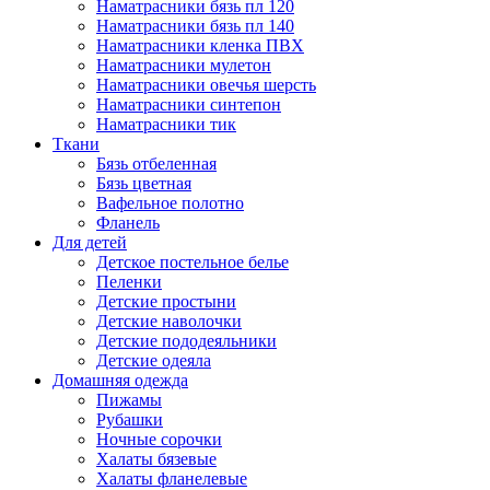
Наматрасники бязь пл 120
Наматрасники бязь пл 140
Наматрасники кленка ПВХ
Наматрасники мулетон
Наматрасники овечья шерсть
Наматрасники синтепон
Наматрасники тик
Ткани
Бязь отбеленная
Бязь цветная
Вафельное полотно
Фланель
Для детей
Детское постельное белье
Пеленки
Детские простыни
Детские наволочки
Детские пододеяльники
Детские одеяла
Домашняя одежда
Пижамы
Рубашки
Ночные сорочки
Халаты бязевые
Халаты фланелевые