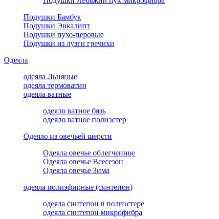
Подушки Лебяжий пух микрофибра
Подушки Бамбук
Подушки Эвкалипт
Подушки пухо-перовые
Подушки из лузги гречихи
Одеяла
одеяла Льняные
одеяла термоватин
одеяла ватные
одеяло ватное бязь
одеяло ватное полиэстер
Одеяло из овечьей шерсти
Одеяла овечье облегченное
Одеяла овечье Всесезон
Одеяла овечье Зима
одеяла полиэфирные (синтепон)
одеяла синтепон в полиэстере
одеяла синтепон микрофибра