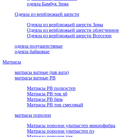
одеяла Бамбук Зима
Одеяла из верблюжьей шерсти
Одеяла из верблюжьей шерсти Зима
Одеяла из верблюжьей шерсти облегченное
Одеяла из верблюжьей шерсти Всесезон
одеяла полушерстяные
одеяла байковые
Матрасы
матрасы ватные (шв вата)
матрасы ватные РВ
Матрасы РВ полиэстер
Матрасы РВ тик хб
Матрасы РВ бязь
Матрасы РВ тик смесовый
матрасы поролон
Матрасы поролон ультрастеп микрофибра
Матрасы поролон ультрастеп пэ
Матрасы поролон тик