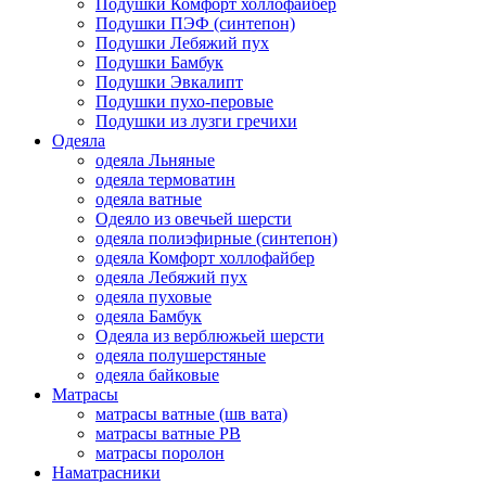
Подушки Комфорт холлофайбер
Подушки ПЭФ (синтепон)
Подушки Лебяжий пух
Подушки Бамбук
Подушки Эвкалипт
Подушки пухо-перовые
Подушки из лузги гречихи
Одеяла
одеяла Льняные
одеяла термоватин
одеяла ватные
Одеяло из овечьей шерсти
одеяла полиэфирные (синтепон)
одеяла Комфорт холлофайбер
одеяла Лебяжий пух
одеяла пуховые
одеяла Бамбук
Одеяла из верблюжьей шерсти
одеяла полушерстяные
одеяла байковые
Матрасы
матрасы ватные (шв вата)
матрасы ватные РВ
матрасы поролон
Наматрасники