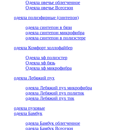
Одеяла овечье облегченное
Одеяла овечье Всесезон
одеяла полиэфирные (синтепон)
одеяла синтепон в бязи
одеяла синтепон микрофибра
одеяла синтепон в полиэстере
одеяла Комфорт холлофайбер
Одеяла хф полиэстер
Одеяла хф бязь
Одеяла хф микрофибра
одеяла Лебяжий пух
одеяла Лебяжий пух микрофибра
одеяла Лебяжий пух политик
одеяла Лебяжий пух тик
одеяла пуховые
одеяла Бамбук
одеяла Бамбук облегченное
одеяла Бамбук Всесезон