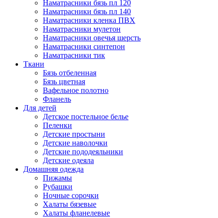
Наматрасники бязь пл 120
Наматрасники бязь пл 140
Наматрасники кленка ПВХ
Наматрасники мулетон
Наматрасники овечья шерсть
Наматрасники синтепон
Наматрасники тик
Ткани
Бязь отбеленная
Бязь цветная
Вафельное полотно
Фланель
Для детей
Детское постельное белье
Пеленки
Детские простыни
Детские наволочки
Детские пододеяльники
Детские одеяла
Домашняя одежда
Пижамы
Рубашки
Ночные сорочки
Халаты бязевые
Халаты фланелевые