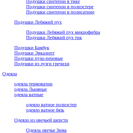
Подушки синтепон в тике
Подушки синтепон в полиэстере
Подушки синтепон в полисатине
Подушки Лебяжий пух
Подушки Лебяжий пух микрофибра
Подушки Лебяжий пух тик
Подушки Бамбук
Подушки Эвкалипт
Подушки пухо-перовые
Подушки из лузги гречихи
Одеяла
одеяла термоватин
одеяла Льняные
одеяла ватные
одеяло ватное полиэстер
одеяло ватное бязь
Одеяло из овечьей шерсти
Одеяла овечье Зима