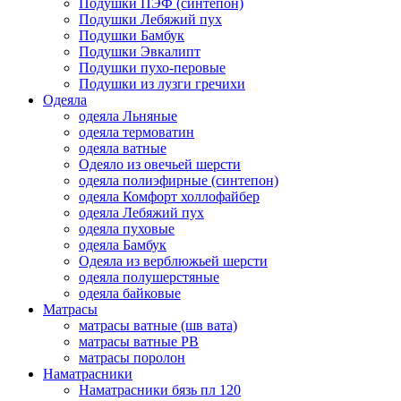
Подушки ПЭФ (синтепон)
Подушки Лебяжий пух
Подушки Бамбук
Подушки Эвкалипт
Подушки пухо-перовые
Подушки из лузги гречихи
Одеяла
одеяла Льняные
одеяла термоватин
одеяла ватные
Одеяло из овечьей шерсти
одеяла полиэфирные (синтепон)
одеяла Комфорт холлофайбер
одеяла Лебяжий пух
одеяла пуховые
одеяла Бамбук
Одеяла из верблюжьей шерсти
одеяла полушерстяные
одеяла байковые
Матрасы
матрасы ватные (шв вата)
матрасы ватные РВ
матрасы поролон
Наматрасники
Наматрасники бязь пл 120