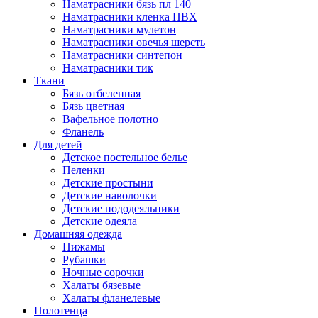
Наматрасники бязь пл 140
Наматрасники кленка ПВХ
Наматрасники мулетон
Наматрасники овечья шерсть
Наматрасники синтепон
Наматрасники тик
Ткани
Бязь отбеленная
Бязь цветная
Вафельное полотно
Фланель
Для детей
Детское постельное белье
Пеленки
Детские простыни
Детские наволочки
Детские пододеяльники
Детские одеяла
Домашняя одежда
Пижамы
Рубашки
Ночные сорочки
Халаты бязевые
Халаты фланелевые
Полотенца