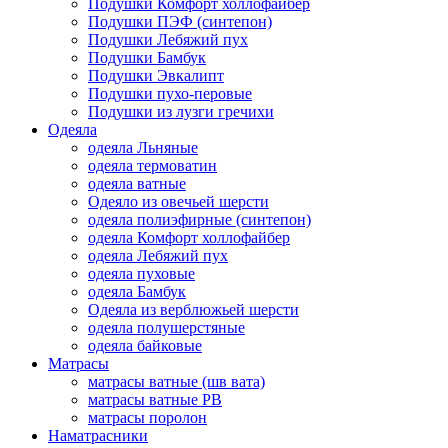
Подушки Комфорт холлофайбер
Подушки ПЭФ (синтепон)
Подушки Лебяжий пух
Подушки Бамбук
Подушки Эвкалипт
Подушки пухо-перовые
Подушки из лузги гречихи
Одеяла
одеяла Льняные
одеяла термоватин
одеяла ватные
Одеяло из овечьей шерсти
одеяла полиэфирные (синтепон)
одеяла Комфорт холлофайбер
одеяла Лебяжий пух
одеяла пуховые
одеяла Бамбук
Одеяла из верблюжьей шерсти
одеяла полушерстяные
одеяла байковые
Матрасы
матрасы ватные (шв вата)
матрасы ватные РВ
матрасы поролон
Наматрасники