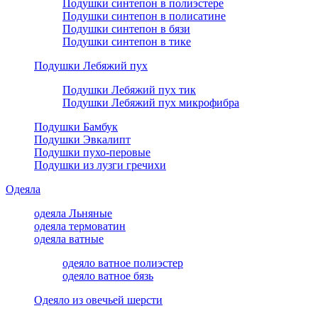
Подушки синтепон в полиэстере
Подушки синтепон в полисатине
Подушки синтепон в бязи
Подушки синтепон в тике
Подушки Лебяжий пух
Подушки Лебяжий пух тик
Подушки Лебяжий пух микрофибра
Подушки Бамбук
Подушки Эвкалипт
Подушки пухо-перовые
Подушки из лузги гречихи
Одеяла
одеяла Льняные
одеяла термоватин
одеяла ватные
одеяло ватное полиэстер
одеяло ватное бязь
Одеяло из овечьей шерсти