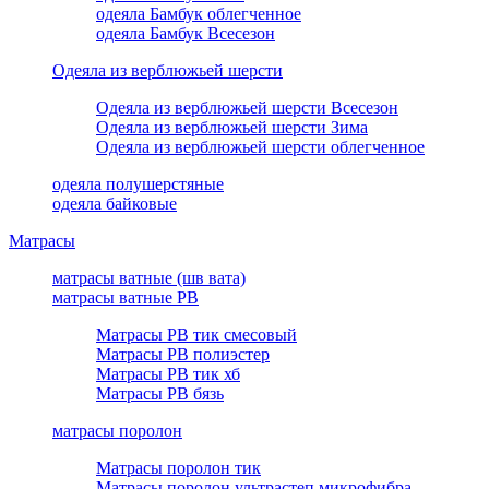
одеяла Бамбук облегченное
одеяла Бамбук Всесезон
Одеяла из верблюжьей шерсти
Одеяла из верблюжьей шерсти Всесезон
Одеяла из верблюжьей шерсти Зима
Одеяла из верблюжьей шерсти облегченное
одеяла полушерстяные
одеяла байковые
Матрасы
матрасы ватные (шв вата)
матрасы ватные РВ
Матрасы РВ тик смесовый
Матрасы РВ полиэстер
Матрасы РВ тик хб
Матрасы РВ бязь
матрасы поролон
Матрасы поролон тик
Матрасы поролон ультрастеп микрофибра