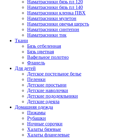
Наматрасники бязь пл 120
Наматрасники бязь пл 140
Наматрасники кленка ПВХ
Наматрасники мулетон
Наматрасники овечья шерсть
Наматрасники синтепон
Наматрасники тик
Ткани
Бязь отбеленная
Бязь цветная
Вафельное полотно
Фланель
Для детей
Детское постельное белье
Пеленки
Детские простыни
Детские наволочки
Детские пододеяльники
Детские одеяла
Домашняя одежда
Пижамы
Рубашки
Ночные сорочки
Халаты бязевые
Халаты фланелевые