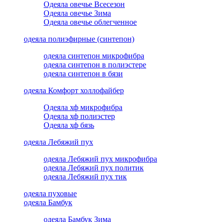
Одеяла овечье Всесезон
Одеяла овечье Зима
Одеяла овечье облегченное
одеяла полиэфирные (синтепон)
одеяла синтепон микрофибра
одеяла синтепон в полиэстере
одеяла синтепон в бязи
одеяла Комфорт холлофайбер
Одеяла хф микрофибра
Одеяла хф полиэстер
Одеяла хф бязь
одеяла Лебяжий пух
одеяла Лебяжий пух микрофибра
одеяла Лебяжий пух политик
одеяла Лебяжий пух тик
одеяла пуховые
одеяла Бамбук
одеяла Бамбук Зима