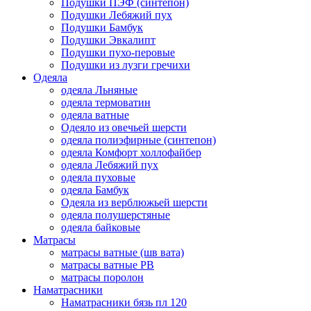
Подушки ПЭФ (синтепон)
Подушки Лебяжий пух
Подушки Бамбук
Подушки Эвкалипт
Подушки пухо-перовые
Подушки из лузги гречихи
Одеяла
одеяла Льняные
одеяла термоватин
одеяла ватные
Одеяло из овечьей шерсти
одеяла полиэфирные (синтепон)
одеяла Комфорт холлофайбер
одеяла Лебяжий пух
одеяла пуховые
одеяла Бамбук
Одеяла из верблюжьей шерсти
одеяла полушерстяные
одеяла байковые
Матрасы
матрасы ватные (шв вата)
матрасы ватные РВ
матрасы поролон
Наматрасники
Наматрасники бязь пл 120