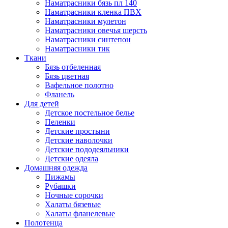
Наматрасники бязь пл 140
Наматрасники кленка ПВХ
Наматрасники мулетон
Наматрасники овечья шерсть
Наматрасники синтепон
Наматрасники тик
Ткани
Бязь отбеленная
Бязь цветная
Вафельное полотно
Фланель
Для детей
Детское постельное белье
Пеленки
Детские простыни
Детские наволочки
Детские пододеяльники
Детские одеяла
Домашняя одежда
Пижамы
Рубашки
Ночные сорочки
Халаты бязевые
Халаты фланелевые
Полотенца