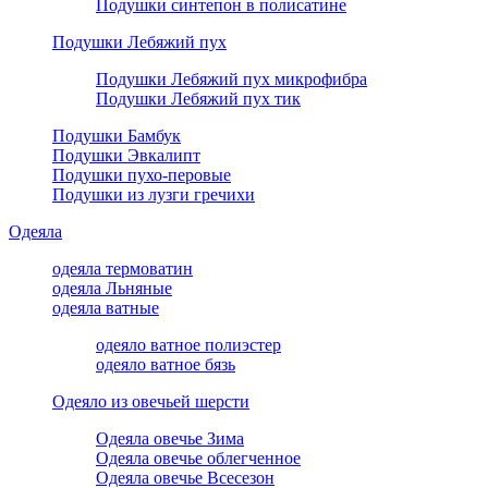
Подушки синтепон в полисатине
Подушки Лебяжий пух
Подушки Лебяжий пух микрофибра
Подушки Лебяжий пух тик
Подушки Бамбук
Подушки Эвкалипт
Подушки пухо-перовые
Подушки из лузги гречихи
Одеяла
одеяла термоватин
одеяла Льняные
одеяла ватные
одеяло ватное полиэстер
одеяло ватное бязь
Одеяло из овечьей шерсти
Одеяла овечье Зима
Одеяла овечье облегченное
Одеяла овечье Всесезон