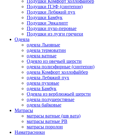
Подушки Комфорт холлофайбер
Подушки ПЭФ (синтепон)
Подушки Лебяжий пух
Подушки Бамбук
Подушки Эвкалипт
Подушки пухо-перовые
Подушки из лузги гречихи
Одеяла
одеяла Льняные
одеяла термоватин
одеяла ватные
Одеяло из овечьей шерсти
одеяла полиэфирные (синтепон)
одеяла Комфорт холлофайбер
одеяла Лебяжий пух
одеяла пуховые
одеяла Бамбук
Одеяла из верблюжьей шерсти
одеяла полушерстяные
одеяла байковые
Матрасы
матрасы ватные (шв вата)
матрасы ватные РВ
матрасы поролон
Наматрасники