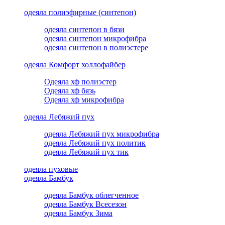
одеяла полиэфирные (синтепон)
одеяла синтепон в бязи
одеяла синтепон микрофибра
одеяла синтепон в полиэстере
одеяла Комфорт холлофайбер
Одеяла хф полиэстер
Одеяла хф бязь
Одеяла хф микрофибра
одеяла Лебяжий пух
одеяла Лебяжий пух микрофибра
одеяла Лебяжий пух политик
одеяла Лебяжий пух тик
одеяла пуховые
одеяла Бамбук
одеяла Бамбук облегченное
одеяла Бамбук Всесезон
одеяла Бамбук Зима