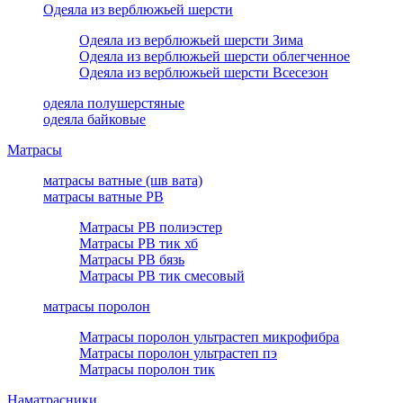
Одеяла из верблюжьей шерсти
Одеяла из верблюжьей шерсти Зима
Одеяла из верблюжьей шерсти облегченное
Одеяла из верблюжьей шерсти Всесезон
одеяла полушерстяные
одеяла байковые
Матрасы
матрасы ватные (шв вата)
матрасы ватные РВ
Матрасы РВ полиэстер
Матрасы РВ тик хб
Матрасы РВ бязь
Матрасы РВ тик смесовый
матрасы поролон
Матрасы поролон ультрастеп микрофибра
Матрасы поролон ультрастеп пэ
Матрасы поролон тик
Наматрасники