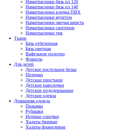
Наматрасники бязь пл 120
Наматрасники бязь пл 140
Наматрасники кленка ПВХ
Наматрасники мулетон
Наматрасники овечья шерсть
Наматрасники синтепон
Наматрасники тик
Ткани
Бязь отбеленная
Бязь цветная
Вафельное полотно
Фланель
Для детей
Детское постельное белье
Пеленки
Детские простыни
Детские наволочки
Детские пододеяльники
Детские одеяла
Домашняя одежда
Пижамы
Рубашки
Ночные сорочки
Халаты бязевые
Халаты фланелевые