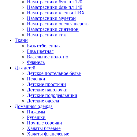
Наматрасники бязь пл 120
Наматрасники бязь пл 140
Наматрасники кленка ПВХ
Наматрасники мулетон
Наматрасники овечья шерсть
Наматрасники синтепон
Наматрасники тик
Ткани
Бязь отбеленная
Бязь цветная
Вафельное полотно
Фланель
Для детей
Детское постельное белье
Пеленки
Детские простыни
Детские наволочки
Детские пододеяльники
Детские одеяла
Домашняя одежда
Пижамы
Рубашки
Ночные сорочки
Халаты бязевые
Халаты фланелевые