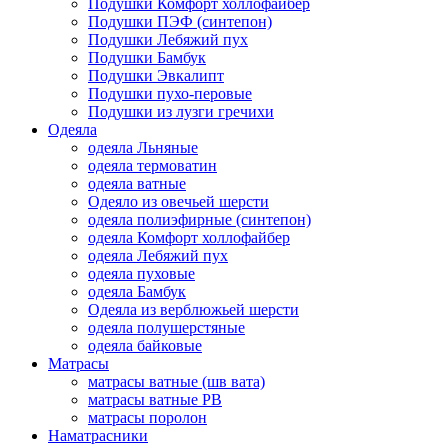
Подушки Комфорт холлофайбер
Подушки ПЭФ (синтепон)
Подушки Лебяжий пух
Подушки Бамбук
Подушки Эвкалипт
Подушки пухо-перовые
Подушки из лузги гречихи
Одеяла
одеяла Льняные
одеяла термоватин
одеяла ватные
Одеяло из овечьей шерсти
одеяла полиэфирные (синтепон)
одеяла Комфорт холлофайбер
одеяла Лебяжий пух
одеяла пуховые
одеяла Бамбук
Одеяла из верблюжьей шерсти
одеяла полушерстяные
одеяла байковые
Матрасы
матрасы ватные (шв вата)
матрасы ватные РВ
матрасы поролон
Наматрасники