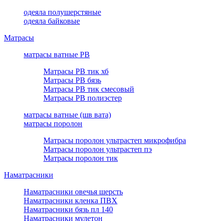
одеяла полушерстяные
одеяла байковые
Матрасы
матрасы ватные РВ
Матрасы РВ тик хб
Матрасы РВ бязь
Матрасы РВ тик смесовый
Матрасы РВ полиэстер
матрасы ватные (шв вата)
матрасы поролон
Матрасы поролон ультрастеп микрофибра
Матрасы поролон ультрастеп пэ
Матрасы поролон тик
Наматрасники
Наматрасники овечья шерсть
Наматрасники кленка ПВХ
Наматрасники бязь пл 140
Наматрасники мулетон