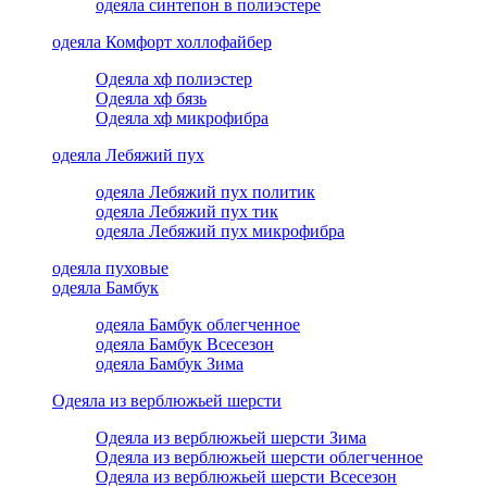
одеяла синтепон в полиэстере
одеяла Комфорт холлофайбер
Одеяла хф полиэстер
Одеяла хф бязь
Одеяла хф микрофибра
одеяла Лебяжий пух
одеяла Лебяжий пух политик
одеяла Лебяжий пух тик
одеяла Лебяжий пух микрофибра
одеяла пуховые
одеяла Бамбук
одеяла Бамбук облегченное
одеяла Бамбук Всесезон
одеяла Бамбук Зима
Одеяла из верблюжьей шерсти
Одеяла из верблюжьей шерсти Зима
Одеяла из верблюжьей шерсти облегченное
Одеяла из верблюжьей шерсти Всесезон