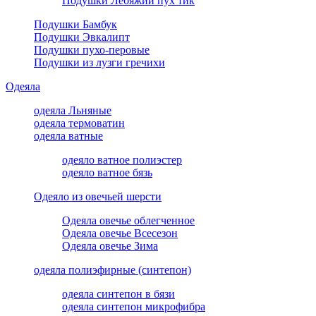
Подушки Лебяжий пух тик
Подушки Бамбук
Подушки Эвкалипт
Подушки пухо-перовые
Подушки из лузги гречихи
Одеяла
одеяла Льняные
одеяла термоватин
одеяла ватные
одеяло ватное полиэстер
одеяло ватное бязь
Одеяло из овечьей шерсти
Одеяла овечье облегченное
Одеяла овечье Всесезон
Одеяла овечье Зима
одеяла полиэфирные (синтепон)
одеяла синтепон в бязи
одеяла синтепон микрофибра