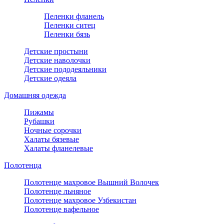
Пеленки фланель
Пеленки ситец
Пеленки бязь
Детские простыни
Детские наволочки
Детские пододеяльники
Детские одеяла
Домашняя одежда
Пижамы
Рубашки
Ночные сорочки
Халаты бязевые
Халаты фланелевые
Полотенца
Полотенце махровое Вышний Волочек
Полотенце льняное
Полотенце махровое Узбекистан
Полотенце вафельное