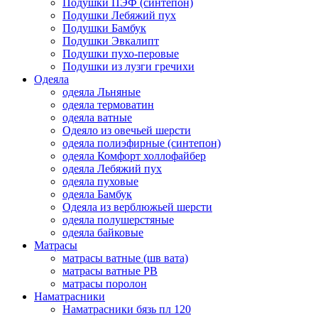
Подушки ПЭФ (синтепон)
Подушки Лебяжий пух
Подушки Бамбук
Подушки Эвкалипт
Подушки пухо-перовые
Подушки из лузги гречихи
Одеяла
одеяла Льняные
одеяла термоватин
одеяла ватные
Одеяло из овечьей шерсти
одеяла полиэфирные (синтепон)
одеяла Комфорт холлофайбер
одеяла Лебяжий пух
одеяла пуховые
одеяла Бамбук
Одеяла из верблюжьей шерсти
одеяла полушерстяные
одеяла байковые
Матрасы
матрасы ватные (шв вата)
матрасы ватные РВ
матрасы поролон
Наматрасники
Наматрасники бязь пл 120