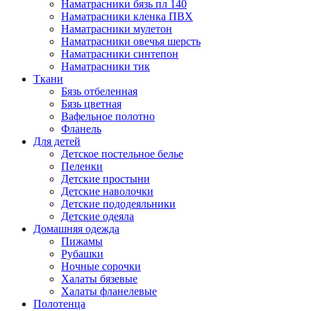
Наматрасники бязь пл 140
Наматрасники кленка ПВХ
Наматрасники мулетон
Наматрасники овечья шерсть
Наматрасники синтепон
Наматрасники тик
Ткани
Бязь отбеленная
Бязь цветная
Вафельное полотно
Фланель
Для детей
Детское постельное белье
Пеленки
Детские простыни
Детские наволочки
Детские пододеяльники
Детские одеяла
Домашняя одежда
Пижамы
Рубашки
Ночные сорочки
Халаты бязевые
Халаты фланелевые
Полотенца