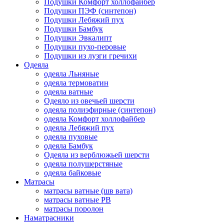
Подушки Комфорт холлофайбер
Подушки ПЭФ (синтепон)
Подушки Лебяжий пух
Подушки Бамбук
Подушки Эвкалипт
Подушки пухо-перовые
Подушки из лузги гречихи
Одеяла
одеяла Льняные
одеяла термоватин
одеяла ватные
Одеяло из овечьей шерсти
одеяла полиэфирные (синтепон)
одеяла Комфорт холлофайбер
одеяла Лебяжий пух
одеяла пуховые
одеяла Бамбук
Одеяла из верблюжьей шерсти
одеяла полушерстяные
одеяла байковые
Матрасы
матрасы ватные (шв вата)
матрасы ватные РВ
матрасы поролон
Наматрасники