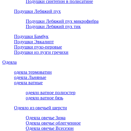
Подушки синтепон в полисатине
Подушки Лебяжий пух
Подушки Лебяжий пух микрофибра
Подушки Лебяжий пух тик
Подушки Бамбук
Подушки Эвкалипт
Подушки пухо-перовые
Подушки из лузги гречихи
Одеяла
одеяла термоватин
одеяла Льняные
одеяла ватные
одеяло ватное полиэстер
одеяло ватное бязь
Одеяло из овечьей шерсти
Одеяла овечье Зима
Одеяла овечье облегченное
Одеяла овечье Всесезон