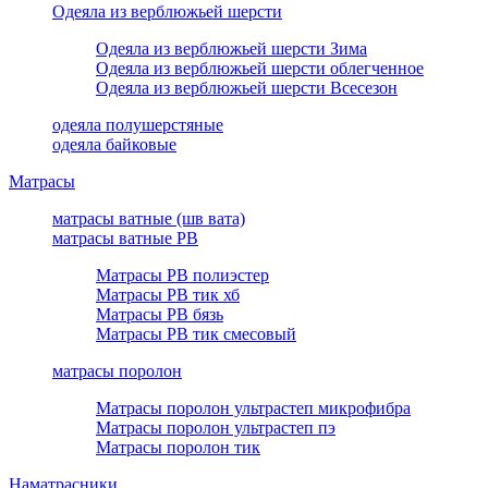
Одеяла из верблюжьей шерсти
Одеяла из верблюжьей шерсти Зима
Одеяла из верблюжьей шерсти облегченное
Одеяла из верблюжьей шерсти Всесезон
одеяла полушерстяные
одеяла байковые
Матрасы
матрасы ватные (шв вата)
матрасы ватные РВ
Матрасы РВ полиэстер
Матрасы РВ тик хб
Матрасы РВ бязь
Матрасы РВ тик смесовый
матрасы поролон
Матрасы поролон ультрастеп микрофибра
Матрасы поролон ультрастеп пэ
Матрасы поролон тик
Наматрасники