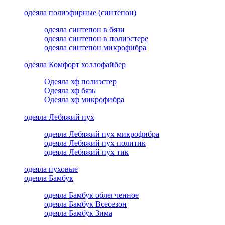
одеяла полиэфирные (синтепон)
одеяла синтепон в бязи
одеяла синтепон в полиэстере
одеяла синтепон микрофибра
одеяла Комфорт холлофайбер
Одеяла хф полиэстер
Одеяла хф бязь
Одеяла хф микрофибра
одеяла Лебяжий пух
одеяла Лебяжий пух микрофибра
одеяла Лебяжий пух политик
одеяла Лебяжий пух тик
одеяла пуховые
одеяла Бамбук
одеяла Бамбук облегченное
одеяла Бамбук Всесезон
одеяла Бамбук Зима