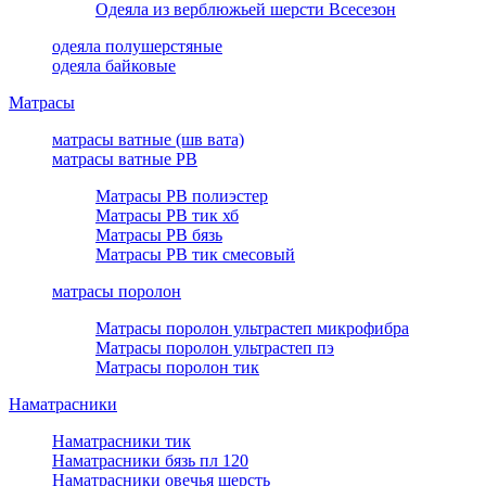
Одеяла из верблюжьей шерсти Всесезон
одеяла полушерстяные
одеяла байковые
Матрасы
матрасы ватные (шв вата)
матрасы ватные РВ
Матрасы РВ полиэстер
Матрасы РВ тик хб
Матрасы РВ бязь
Матрасы РВ тик смесовый
матрасы поролон
Матрасы поролон ультрастеп микрофибра
Матрасы поролон ультрастеп пэ
Матрасы поролон тик
Наматрасники
Наматрасники тик
Наматрасники бязь пл 120
Наматрасники овечья шерсть