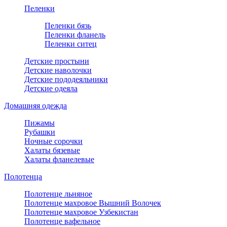
Пеленки
Пеленки бязь
Пеленки фланель
Пеленки ситец
Детские простыни
Детские наволочки
Детские пододеяльники
Детские одеяла
Домашняя одежда
Пижамы
Рубашки
Ночные сорочки
Халаты бязевые
Халаты фланелевые
Полотенца
Полотенце льняное
Полотенце махровое Вышний Волочек
Полотенце махровое Узбекистан
Полотенце вафельное