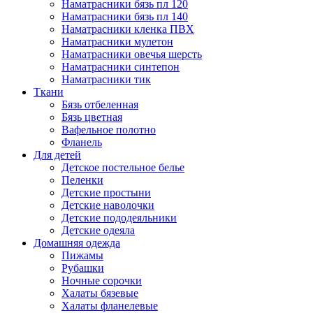
Наматрасники бязь пл 120
Наматрасники бязь пл 140
Наматрасники кленка ПВХ
Наматрасники мулетон
Наматрасники овечья шерсть
Наматрасники синтепон
Наматрасники тик
Ткани
Бязь отбеленная
Бязь цветная
Вафельное полотно
Фланель
Для детей
Детское постельное белье
Пеленки
Детские простыни
Детские наволочки
Детские пододеяльники
Детские одеяла
Домашняя одежда
Пижамы
Рубашки
Ночные сорочки
Халаты бязевые
Халаты фланелевые