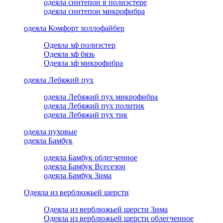
одеяла синтепон в полиэстере
одеяла синтепон микрофибра
одеяла Комфорт холлофайбер
Одеяла хф полиэстер
Одеяла хф бязь
Одеяла хф микрофибра
одеяла Лебяжий пух
одеяла Лебяжий пух микрофибра
одеяла Лебяжий пух политик
одеяла Лебяжий пух тик
одеяла пуховые
одеяла Бамбук
одеяла Бамбук облегченное
одеяла Бамбук Всесезон
одеяла Бамбук Зима
Одеяла из верблюжьей шерсти
Одеяла из верблюжьей шерсти Зима
Одеяла из верблюжьей шерсти облегченное