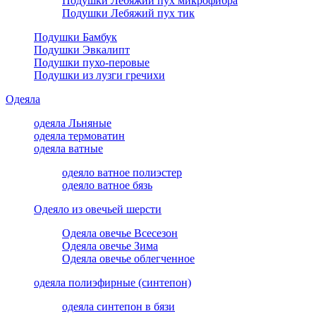
Подушки Лебяжий пух микрофибра
Подушки Лебяжий пух тик
Подушки Бамбук
Подушки Эвкалипт
Подушки пухо-перовые
Подушки из лузги гречихи
Одеяла
одеяла Льняные
одеяла термоватин
одеяла ватные
одеяло ватное полиэстер
одеяло ватное бязь
Одеяло из овечьей шерсти
Одеяла овечье Всесезон
Одеяла овечье Зима
Одеяла овечье облегченное
одеяла полиэфирные (синтепон)
одеяла синтепон в бязи