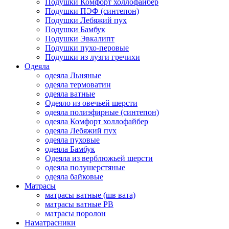
Подушки Комфорт холлофайбер
Подушки ПЭФ (синтепон)
Подушки Лебяжий пух
Подушки Бамбук
Подушки Эвкалипт
Подушки пухо-перовые
Подушки из лузги гречихи
Одеяла
одеяла Льняные
одеяла термоватин
одеяла ватные
Одеяло из овечьей шерсти
одеяла полиэфирные (синтепон)
одеяла Комфорт холлофайбер
одеяла Лебяжий пух
одеяла пуховые
одеяла Бамбук
Одеяла из верблюжьей шерсти
одеяла полушерстяные
одеяла байковые
Матрасы
матрасы ватные (шв вата)
матрасы ватные РВ
матрасы поролон
Наматрасники