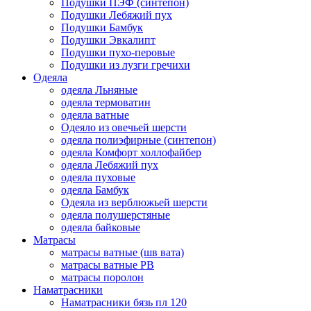
Подушки ПЭФ (синтепон)
Подушки Лебяжий пух
Подушки Бамбук
Подушки Эвкалипт
Подушки пухо-перовые
Подушки из лузги гречихи
Одеяла
одеяла Льняные
одеяла термоватин
одеяла ватные
Одеяло из овечьей шерсти
одеяла полиэфирные (синтепон)
одеяла Комфорт холлофайбер
одеяла Лебяжий пух
одеяла пуховые
одеяла Бамбук
Одеяла из верблюжьей шерсти
одеяла полушерстяные
одеяла байковые
Матрасы
матрасы ватные (шв вата)
матрасы ватные РВ
матрасы поролон
Наматрасники
Наматрасники бязь пл 120