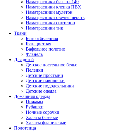
Наматрасники бязь пл 140
Наматрасники кленка ПВХ
Наматрасники мулетон
Наматрасники овечья шерсть
Наматрасники синтепон
Наматрасники тик
Ткани
Бязь отбеленная
Бязь цветная
Вафельное полотно
Фланель
Для детей
Детское постельное белье
Пеленки
Детские простыни
Детские наволочки
Детские пододеяльники
Детские одеяла
Домашняя одежда
Пижамы
Рубашки
Ночные сорочки
Халаты бязевые
Халаты фланелевые
Полотенца