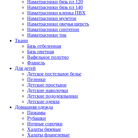
Наматрасники бязь пл 120
Наматрасники бязь пл 140
Наматрасники кленка ПВХ
Наматрасники мулетон
Наматрасники овечья шерсть
Наматрасники синтепон
Наматрасники тик
Ткани
Бязь отбеленная
Бязь цветная
Вафельное полотно
Фланель
Для детей
Детское постельное белье
Пеленки
Детские простыни
Детские наволочки
Детские пододеяльники
Детские одеяла
Домашняя одежда
Пижамы
Рубашки
Ночные сорочки
Халаты бязевые
Халаты фланелевые