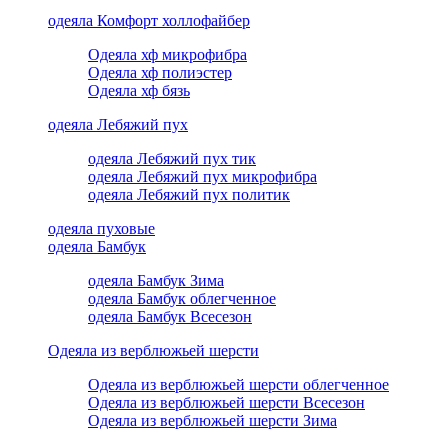
одеяла Комфорт холлофайбер
Одеяла хф микрофибра
Одеяла хф полиэстер
Одеяла хф бязь
одеяла Лебяжий пух
одеяла Лебяжий пух тик
одеяла Лебяжий пух микрофибра
одеяла Лебяжий пух политик
одеяла пуховые
одеяла Бамбук
одеяла Бамбук Зима
одеяла Бамбук облегченное
одеяла Бамбук Всесезон
Одеяла из верблюжьей шерсти
Одеяла из верблюжьей шерсти облегченное
Одеяла из верблюжьей шерсти Всесезон
Одеяла из верблюжьей шерсти Зима