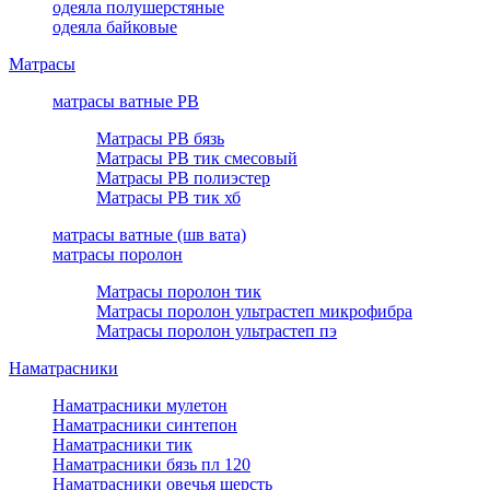
одеяла полушерстяные
одеяла байковые
Матрасы
матрасы ватные РВ
Матрасы РВ бязь
Матрасы РВ тик смесовый
Матрасы РВ полиэстер
Матрасы РВ тик хб
матрасы ватные (шв вата)
матрасы поролон
Матрасы поролон тик
Матрасы поролон ультрастеп микрофибра
Матрасы поролон ультрастеп пэ
Наматрасники
Наматрасники мулетон
Наматрасники синтепон
Наматрасники тик
Наматрасники бязь пл 120
Наматрасники овечья шерсть