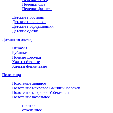
Пеленки бязь
Пеленки фланель
Детские простыни
Детские наволочки
Детские пододеяльники
Детские одеяла
Домашняя одежда
Пижамы
Рубашки
Ночные сорочки
Халаты бязевые
Халаты фланелевые
Полотенца
Полотенце льняное
Полотенце махровое Вышний Волочек
Полотенце махровое Узбекистан
Полотенце вафельное
цветное
отбеленное