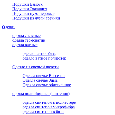
Подушки Бамбук
Подушки Эвкалипт
Подушки пухо-перовые
Подушки из лузги гречихи
Одеяла
одеяла Льняные
одеяла термоватин
одеяла ватные
одеяло ватное бязь
одеяло ватное полиэстер
Одеяло из овечьей шерсти
Одеяла овечье Всесезон
Одеяла овечье Зима
Одеяла овечье облегченное
одеяла полиэфирные (синтепон)
одеяла синтепон в полиэстере
одеяла синтепон микрофибра
одеяла синтепон в бязи