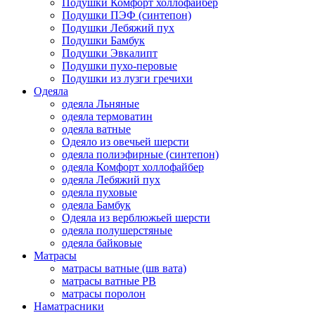
Подушки Комфорт холлофайбер
Подушки ПЭФ (синтепон)
Подушки Лебяжий пух
Подушки Бамбук
Подушки Эвкалипт
Подушки пухо-перовые
Подушки из лузги гречихи
Одеяла
одеяла Льняные
одеяла термоватин
одеяла ватные
Одеяло из овечьей шерсти
одеяла полиэфирные (синтепон)
одеяла Комфорт холлофайбер
одеяла Лебяжий пух
одеяла пуховые
одеяла Бамбук
Одеяла из верблюжьей шерсти
одеяла полушерстяные
одеяла байковые
Матрасы
матрасы ватные (шв вата)
матрасы ватные РВ
матрасы поролон
Наматрасники