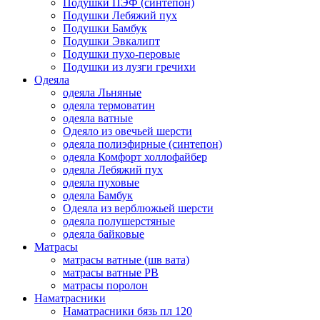
Подушки ПЭФ (синтепон)
Подушки Лебяжий пух
Подушки Бамбук
Подушки Эвкалипт
Подушки пухо-перовые
Подушки из лузги гречихи
Одеяла
одеяла Льняные
одеяла термоватин
одеяла ватные
Одеяло из овечьей шерсти
одеяла полиэфирные (синтепон)
одеяла Комфорт холлофайбер
одеяла Лебяжий пух
одеяла пуховые
одеяла Бамбук
Одеяла из верблюжьей шерсти
одеяла полушерстяные
одеяла байковые
Матрасы
матрасы ватные (шв вата)
матрасы ватные РВ
матрасы поролон
Наматрасники
Наматрасники бязь пл 120