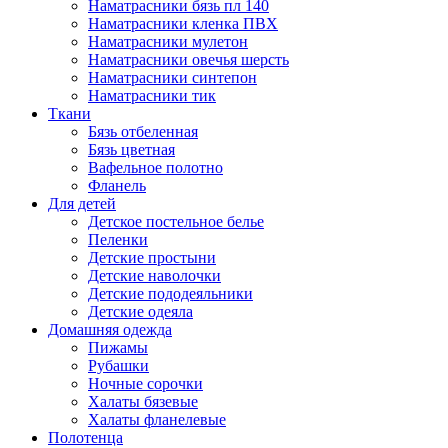
Наматрасники бязь пл 140
Наматрасники кленка ПВХ
Наматрасники мулетон
Наматрасники овечья шерсть
Наматрасники синтепон
Наматрасники тик
Ткани
Бязь отбеленная
Бязь цветная
Вафельное полотно
Фланель
Для детей
Детское постельное белье
Пеленки
Детские простыни
Детские наволочки
Детские пододеяльники
Детские одеяла
Домашняя одежда
Пижамы
Рубашки
Ночные сорочки
Халаты бязевые
Халаты фланелевые
Полотенца