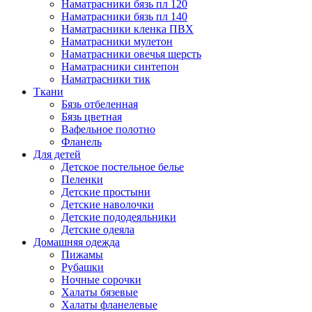
Наматрасники бязь пл 120
Наматрасники бязь пл 140
Наматрасники кленка ПВХ
Наматрасники мулетон
Наматрасники овечья шерсть
Наматрасники синтепон
Наматрасники тик
Ткани
Бязь отбеленная
Бязь цветная
Вафельное полотно
Фланель
Для детей
Детское постельное белье
Пеленки
Детские простыни
Детские наволочки
Детские пододеяльники
Детские одеяла
Домашняя одежда
Пижамы
Рубашки
Ночные сорочки
Халаты бязевые
Халаты фланелевые