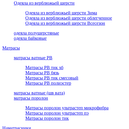
Одеяла из верблюжьей шерсти
Одеяла из верблюжьей шерсти Зима
Одеяла из верблюжьей шерсти облегченное
Одеяла из верблюжьей шерсти Всесезон
одеяла полушерстяные
одеяла байковые
Матрасы
матрасы ватные РВ
Матрасы РВ тик хб
Матрасы РВ бязь
Матрасы РВ тик смесовый
Матрасы РВ полиэстер
матрасы ватные (шв вата)
матрасы поролон
Матрасы поролон ультрастеп микрофибра
Матрасы поролон ультрастеп пэ
Матрасы поролон тик
Наматрасники