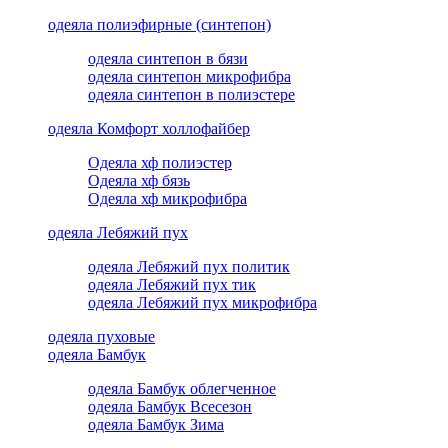
одеяла полиэфирные (синтепон)
одеяла синтепон в бязи
одеяла синтепон микрофибра
одеяла синтепон в полиэстере
одеяла Комфорт холлофайбер
Одеяла хф полиэстер
Одеяла хф бязь
Одеяла хф микрофибра
одеяла Лебяжий пух
одеяла Лебяжий пух политик
одеяла Лебяжий пух тик
одеяла Лебяжий пух микрофибра
одеяла пуховые
одеяла Бамбук
одеяла Бамбук облегченное
одеяла Бамбук Всесезон
одеяла Бамбук Зима