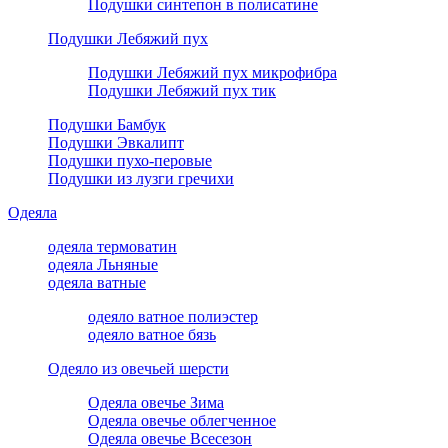
Подушки синтепон в полисатине
Подушки Лебяжий пух
Подушки Лебяжий пух микрофибра
Подушки Лебяжий пух тик
Подушки Бамбук
Подушки Эвкалипт
Подушки пухо-перовые
Подушки из лузги гречихи
Одеяла
одеяла термоватин
одеяла Льняные
одеяла ватные
одеяло ватное полиэстер
одеяло ватное бязь
Одеяло из овечьей шерсти
Одеяла овечье Зима
Одеяла овечье облегченное
Одеяла овечье Всесезон