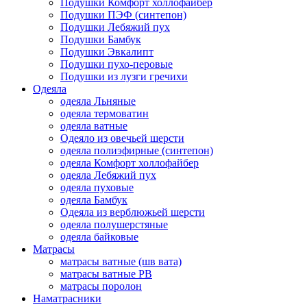
Подушки Комфорт холлофайбер
Подушки ПЭФ (синтепон)
Подушки Лебяжий пух
Подушки Бамбук
Подушки Эвкалипт
Подушки пухо-перовые
Подушки из лузги гречихи
Одеяла
одеяла Льняные
одеяла термоватин
одеяла ватные
Одеяло из овечьей шерсти
одеяла полиэфирные (синтепон)
одеяла Комфорт холлофайбер
одеяла Лебяжий пух
одеяла пуховые
одеяла Бамбук
Одеяла из верблюжьей шерсти
одеяла полушерстяные
одеяла байковые
Матрасы
матрасы ватные (шв вата)
матрасы ватные РВ
матрасы поролон
Наматрасники