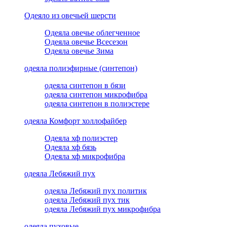
Одеяло из овечьей шерсти
Одеяла овечье облегченное
Одеяла овечье Всесезон
Одеяла овечье Зима
одеяла полиэфирные (синтепон)
одеяла синтепон в бязи
одеяла синтепон микрофибра
одеяла синтепон в полиэстере
одеяла Комфорт холлофайбер
Одеяла хф полиэстер
Одеяла хф бязь
Одеяла хф микрофибра
одеяла Лебяжий пух
одеяла Лебяжий пух политик
одеяла Лебяжий пух тик
одеяла Лебяжий пух микрофибра
одеяла пуховые