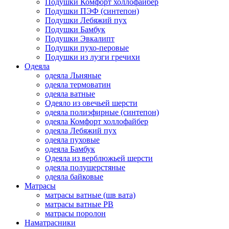
Подушки Комфорт холлофайбер
Подушки ПЭФ (синтепон)
Подушки Лебяжий пух
Подушки Бамбук
Подушки Эвкалипт
Подушки пухо-перовые
Подушки из лузги гречихи
Одеяла
одеяла Льняные
одеяла термоватин
одеяла ватные
Одеяло из овечьей шерсти
одеяла полиэфирные (синтепон)
одеяла Комфорт холлофайбер
одеяла Лебяжий пух
одеяла пуховые
одеяла Бамбук
Одеяла из верблюжьей шерсти
одеяла полушерстяные
одеяла байковые
Матрасы
матрасы ватные (шв вата)
матрасы ватные РВ
матрасы поролон
Наматрасники