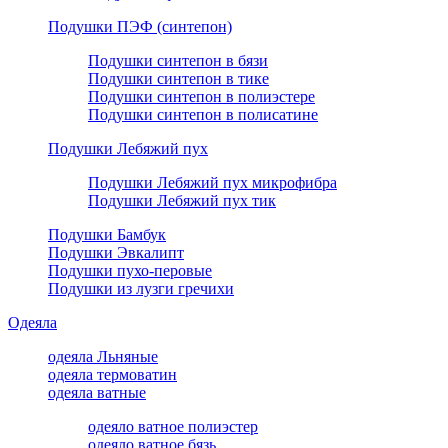
Подушки ПЭФ (синтепон)
Подушки синтепон в бязи
Подушки синтепон в тике
Подушки синтепон в полиэстере
Подушки синтепон в полисатине
Подушки Лебяжий пух
Подушки Лебяжий пух микрофибра
Подушки Лебяжий пух тик
Подушки Бамбук
Подушки Эвкалипт
Подушки пухо-перовые
Подушки из лузги гречихи
Одеяла
одеяла Льняные
одеяла термоватин
одеяла ватные
одеяло ватное полиэстер
одеяло ватное бязь