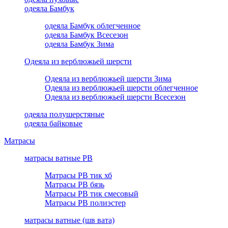
одеяла Бамбук
одеяла Бамбук облегченное
одеяла Бамбук Всесезон
одеяла Бамбук Зима
Одеяла из верблюжьей шерсти
Одеяла из верблюжьей шерсти Зима
Одеяла из верблюжьей шерсти облегченное
Одеяла из верблюжьей шерсти Всесезон
одеяла полушерстяные
одеяла байковые
Матрасы
матрасы ватные РВ
Матрасы РВ тик хб
Матрасы РВ бязь
Матрасы РВ тик смесовый
Матрасы РВ полиэстер
матрасы ватные (шв вата)