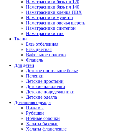
Наматрасники бязь пл 120
Наматрасники бязь пл 140
Наматрасники кленка ПВХ
Наматрасники мулетон
Наматрасники овечья шерсть
Наматрасники синтепон
Наматрасники тик
Ткани
Бязь отбеленная
Бязь цветная
Вафельное полотно
Фланель
Для детей
Детское постельное белье
Пеленки
Детские простыни
Детские наволочки
Детские пододеяльники
Детские одеяла
Домашняя одежда
Пижамы
Рубашки
Ночные сорочки
Халаты бязевые
Халаты фланелевые