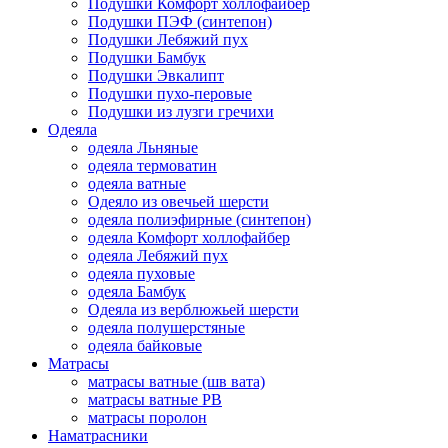
Подушки Комфорт холлофайбер
Подушки ПЭФ (синтепон)
Подушки Лебяжий пух
Подушки Бамбук
Подушки Эвкалипт
Подушки пухо-перовые
Подушки из лузги гречихи
Одеяла
одеяла Льняные
одеяла термоватин
одеяла ватные
Одеяло из овечьей шерсти
одеяла полиэфирные (синтепон)
одеяла Комфорт холлофайбер
одеяла Лебяжий пух
одеяла пуховые
одеяла Бамбук
Одеяла из верблюжьей шерсти
одеяла полушерстяные
одеяла байковые
Матрасы
матрасы ватные (шв вата)
матрасы ватные РВ
матрасы поролон
Наматрасники