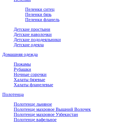
Пеленки ситец
Пеленки бязь
Пеленки фланель
Детские простыни
Детские наволочки
Детские пододеяльники
Детские одеяла
Домашняя одежда
Пижамы
Рубашки
Ночные сорочки
Халаты бязевые
Халаты фланелевые
Полотенца
Полотенце льняное
Полотенце махровое Вышний Волочек
Полотенце махровое Узбекистан
Полотенце вафельное