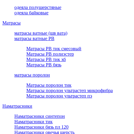
одеяла полушерстяные
одеяла байковые
Матрасы
матрасы ватные (шв вата)
матрасы ватные РВ
Матрасы РВ тик смесовый
Матрасы РВ полиэстер
Матрасы РВ тик хб
Матрасы РВ бязь
матрасы поролон
Матрасы поролон тик
Матрасы поролон ультрастеп микрофибра
Матрасы поролон ультрастеп пэ
Наматрасники
Наматрасники синтепон
Наматрасники тик
Наматрасники бязь пл 120
Наматрасники овечья шерсть