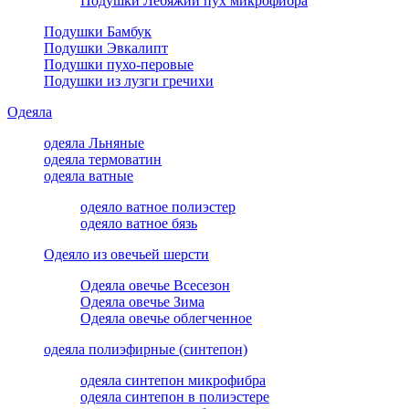
Подушки Лебяжий пух микрофибра
Подушки Бамбук
Подушки Эвкалипт
Подушки пухо-перовые
Подушки из лузги гречихи
Одеяла
одеяла Льняные
одеяла термоватин
одеяла ватные
одеяло ватное полиэстер
одеяло ватное бязь
Одеяло из овечьей шерсти
Одеяла овечье Всесезон
Одеяла овечье Зима
Одеяла овечье облегченное
одеяла полиэфирные (синтепон)
одеяла синтепон микрофибра
одеяла синтепон в полиэстере