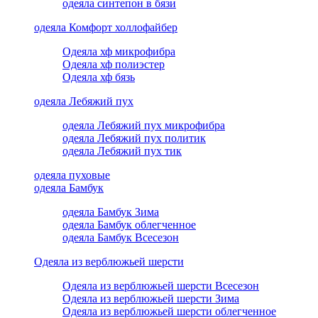
одеяла синтепон в бязи
одеяла Комфорт холлофайбер
Одеяла хф микрофибра
Одеяла хф полиэстер
Одеяла хф бязь
одеяла Лебяжий пух
одеяла Лебяжий пух микрофибра
одеяла Лебяжий пух политик
одеяла Лебяжий пух тик
одеяла пуховые
одеяла Бамбук
одеяла Бамбук Зима
одеяла Бамбук облегченное
одеяла Бамбук Всесезон
Одеяла из верблюжьей шерсти
Одеяла из верблюжьей шерсти Всесезон
Одеяла из верблюжьей шерсти Зима
Одеяла из верблюжьей шерсти облегченное