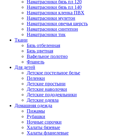
Наматрасники бязь пл 120
Наматрасники бязь пл 140
Наматрасники кленка ПВХ
Наматрасники мулетон
Наматрасники овечья шерсть
Наматрасники синтепон
Наматрасники тик
Ткани
Бязь отбеленная
Бязь цветная
Вафельное полотно
Фланель
Для детей
Детское постельное белье
Пеленки
Детские простыни
Детские наволочки
Детские пододеяльники
Детские одеяла
Домашняя одежда
Пижамы
Рубашки
Ночные сорочки
Халаты бязевые
Халаты фланелевые