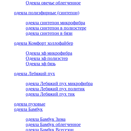
Одеяла овечье облегченное
одеяла полиэфирные (синтепон)
одеяла синтепон микрофибра
одеяла синтепон в полиэстере
одеяла синтепон в бязи
одеяла Комфорт холлофайбер
Одеяла хф микрофибра
Одеяла хф полиэстер
Одеяла хф бязь
одеяла Лебяжий пух
одеяла Лебяжий пух микрофибра
одеяла Лебяжий пух политик
одеяла Лебяжий пух тик
одеяла пуховые
одеяла Бамбук
одеяла Бамбук Зима
одеяла Бамбук облегченное
одеяла Бамбук Всесезон