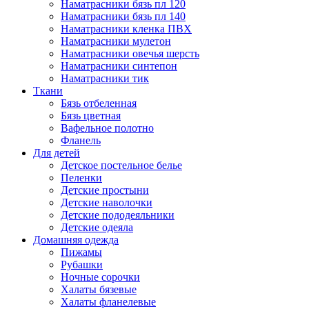
Наматрасники бязь пл 120
Наматрасники бязь пл 140
Наматрасники кленка ПВХ
Наматрасники мулетон
Наматрасники овечья шерсть
Наматрасники синтепон
Наматрасники тик
Ткани
Бязь отбеленная
Бязь цветная
Вафельное полотно
Фланель
Для детей
Детское постельное белье
Пеленки
Детские простыни
Детские наволочки
Детские пододеяльники
Детские одеяла
Домашняя одежда
Пижамы
Рубашки
Ночные сорочки
Халаты бязевые
Халаты фланелевые