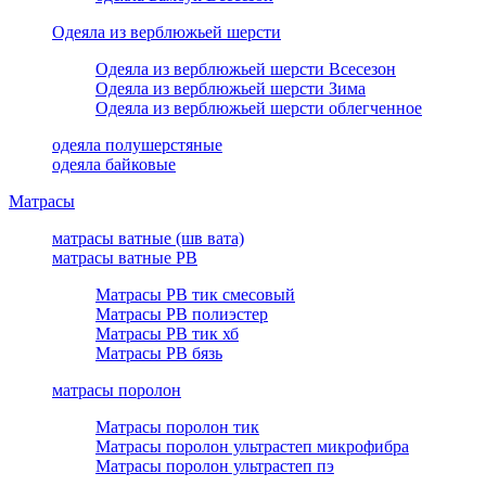
Одеяла из верблюжьей шерсти
Одеяла из верблюжьей шерсти Всесезон
Одеяла из верблюжьей шерсти Зима
Одеяла из верблюжьей шерсти облегченное
одеяла полушерстяные
одеяла байковые
Матрасы
матрасы ватные (шв вата)
матрасы ватные РВ
Матрасы РВ тик смесовый
Матрасы РВ полиэстер
Матрасы РВ тик хб
Матрасы РВ бязь
матрасы поролон
Матрасы поролон тик
Матрасы поролон ультрастеп микрофибра
Матрасы поролон ультрастеп пэ