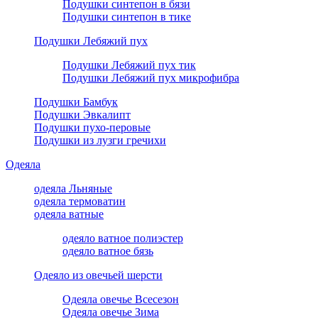
Подушки синтепон в бязи
Подушки синтепон в тике
Подушки Лебяжий пух
Подушки Лебяжий пух тик
Подушки Лебяжий пух микрофибра
Подушки Бамбук
Подушки Эвкалипт
Подушки пухо-перовые
Подушки из лузги гречихи
Одеяла
одеяла Льняные
одеяла термоватин
одеяла ватные
одеяло ватное полиэстер
одеяло ватное бязь
Одеяло из овечьей шерсти
Одеяла овечье Всесезон
Одеяла овечье Зима