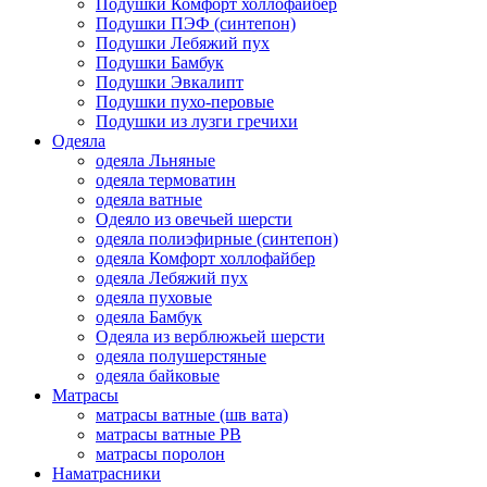
Подушки Комфорт холлофайбер
Подушки ПЭФ (синтепон)
Подушки Лебяжий пух
Подушки Бамбук
Подушки Эвкалипт
Подушки пухо-перовые
Подушки из лузги гречихи
Одеяла
одеяла Льняные
одеяла термоватин
одеяла ватные
Одеяло из овечьей шерсти
одеяла полиэфирные (синтепон)
одеяла Комфорт холлофайбер
одеяла Лебяжий пух
одеяла пуховые
одеяла Бамбук
Одеяла из верблюжьей шерсти
одеяла полушерстяные
одеяла байковые
Матрасы
матрасы ватные (шв вата)
матрасы ватные РВ
матрасы поролон
Наматрасники