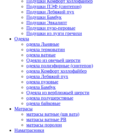
Подушки Комфорт холлофайбер
Подушки ПЭФ (синтепон)
Подушки Лебяжий пух
Подушки Бамбук
Подушки Эвкалипт
Подушки пухо-перовые
Подушки из лузги гречихи
Одеяла
одеяла Льняные
одеяла термоватин
одеяла ватные
Одеяло из овечьей шерсти
одеяла полиэфирные (синтепон)
одеяла Комфорт холлофайбер
одеяла Лебяжий пух
одеяла пуховые
одеяла Бамбук
Одеяла из верблюжьей шерсти
одеяла полушерстяные
одеяла байковые
Матрасы
матрасы ватные (шв вата)
матрасы ватные РВ
матрасы поролон
Наматрасники