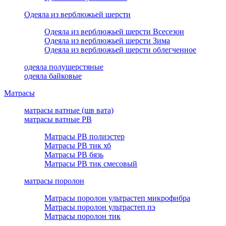
Одеяла из верблюжьей шерсти
Одеяла из верблюжьей шерсти Всесезон
Одеяла из верблюжьей шерсти Зима
Одеяла из верблюжьей шерсти облегченное
одеяла полушерстяные
одеяла байковые
Матрасы
матрасы ватные (шв вата)
матрасы ватные РВ
Матрасы РВ полиэстер
Матрасы РВ тик хб
Матрасы РВ бязь
Матрасы РВ тик смесовый
матрасы поролон
Матрасы поролон ультрастеп микрофибра
Матрасы поролон ультрастеп пэ
Матрасы поролон тик