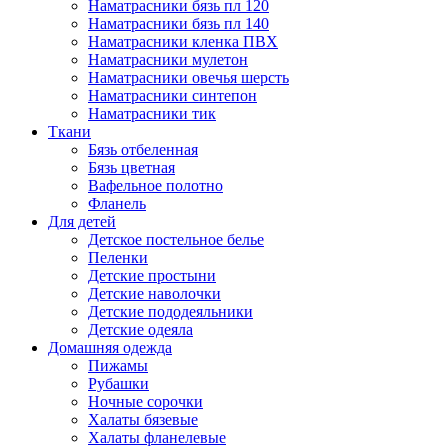
Наматрасники бязь пл 120
Наматрасники бязь пл 140
Наматрасники кленка ПВХ
Наматрасники мулетон
Наматрасники овечья шерсть
Наматрасники синтепон
Наматрасники тик
Ткани
Бязь отбеленная
Бязь цветная
Вафельное полотно
Фланель
Для детей
Детское постельное белье
Пеленки
Детские простыни
Детские наволочки
Детские пододеяльники
Детские одеяла
Домашняя одежда
Пижамы
Рубашки
Ночные сорочки
Халаты бязевые
Халаты фланелевые