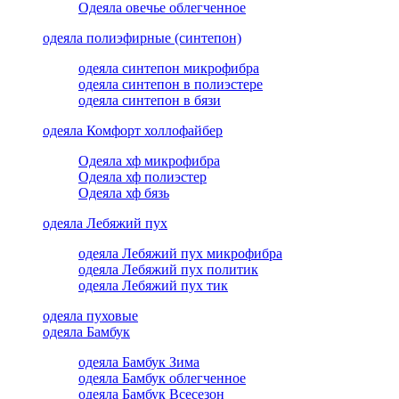
Одеяла овечье облегченное
одеяла полиэфирные (синтепон)
одеяла синтепон микрофибра
одеяла синтепон в полиэстере
одеяла синтепон в бязи
одеяла Комфорт холлофайбер
Одеяла хф микрофибра
Одеяла хф полиэстер
Одеяла хф бязь
одеяла Лебяжий пух
одеяла Лебяжий пух микрофибра
одеяла Лебяжий пух политик
одеяла Лебяжий пух тик
одеяла пуховые
одеяла Бамбук
одеяла Бамбук Зима
одеяла Бамбук облегченное
одеяла Бамбук Всесезон