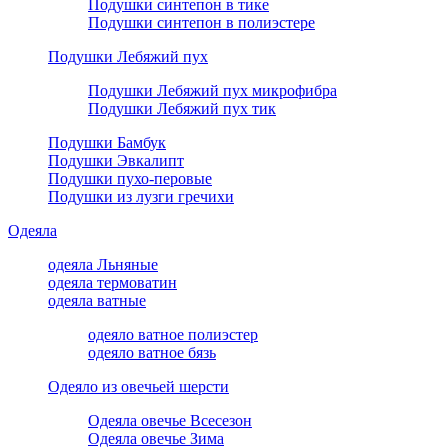
Подушки синтепон в тике
Подушки синтепон в полиэстере
Подушки Лебяжий пух
Подушки Лебяжий пух микрофибра
Подушки Лебяжий пух тик
Подушки Бамбук
Подушки Эвкалипт
Подушки пухо-перовые
Подушки из лузги гречихи
Одеяла
одеяла Льняные
одеяла термоватин
одеяла ватные
одеяло ватное полиэстер
одеяло ватное бязь
Одеяло из овечьей шерсти
Одеяла овечье Всесезон
Одеяла овечье Зима