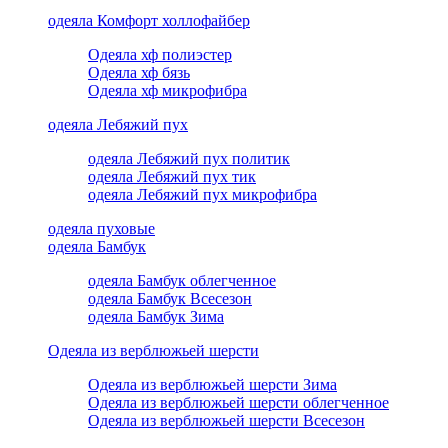
одеяла Комфорт холлофайбер
Одеяла хф полиэстер
Одеяла хф бязь
Одеяла хф микрофибра
одеяла Лебяжий пух
одеяла Лебяжий пух политик
одеяла Лебяжий пух тик
одеяла Лебяжий пух микрофибра
одеяла пуховые
одеяла Бамбук
одеяла Бамбук облегченное
одеяла Бамбук Всесезон
одеяла Бамбук Зима
Одеяла из верблюжьей шерсти
Одеяла из верблюжьей шерсти Зима
Одеяла из верблюжьей шерсти облегченное
Одеяла из верблюжьей шерсти Всесезон