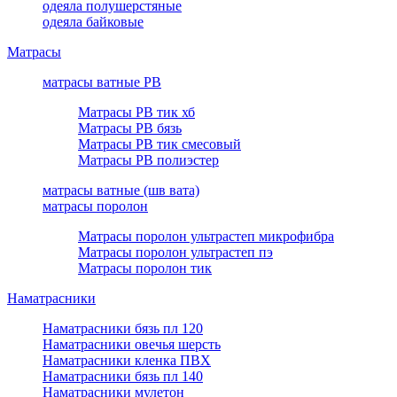
одеяла полушерстяные
одеяла байковые
Матрасы
матрасы ватные РВ
Матрасы РВ тик хб
Матрасы РВ бязь
Матрасы РВ тик смесовый
Матрасы РВ полиэстер
матрасы ватные (шв вата)
матрасы поролон
Матрасы поролон ультрастеп микрофибра
Матрасы поролон ультрастеп пэ
Матрасы поролон тик
Наматрасники
Наматрасники бязь пл 120
Наматрасники овечья шерсть
Наматрасники кленка ПВХ
Наматрасники бязь пл 140
Наматрасники мулетон