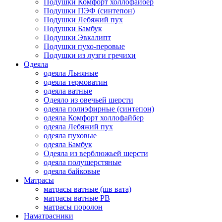
Подушки Комфорт холлофайбер
Подушки ПЭФ (синтепон)
Подушки Лебяжий пух
Подушки Бамбук
Подушки Эвкалипт
Подушки пухо-перовые
Подушки из лузги гречихи
Одеяла
одеяла Льняные
одеяла термоватин
одеяла ватные
Одеяло из овечьей шерсти
одеяла полиэфирные (синтепон)
одеяла Комфорт холлофайбер
одеяла Лебяжий пух
одеяла пуховые
одеяла Бамбук
Одеяла из верблюжьей шерсти
одеяла полушерстяные
одеяла байковые
Матрасы
матрасы ватные (шв вата)
матрасы ватные РВ
матрасы поролон
Наматрасники