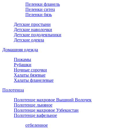
Пеленки фланель
Пеленки ситец
Пеленки бязь
Детские простыни
Детские наволочки
Детские пододеяльники
Детские одеяла
Домашняя одежда
Пижамы
Рубашки
Ночные сорочки
Халаты бязевые
Халаты фланелевые
Полотенца
Полотенце махровое Вышний Волочек
Полотенце льняное
Полотенце махровое Узбекистан
Полотенце вафельное
отбеленное