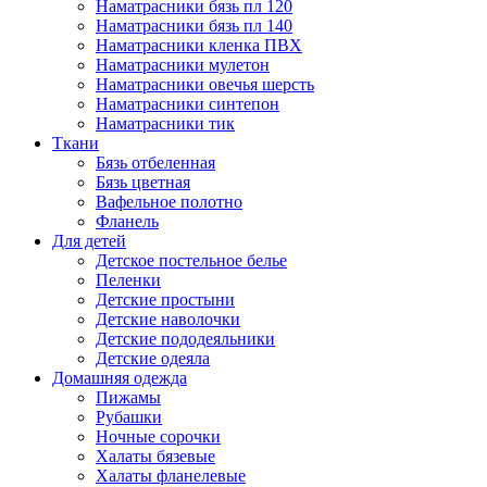
Наматрасники бязь пл 120
Наматрасники бязь пл 140
Наматрасники кленка ПВХ
Наматрасники мулетон
Наматрасники овечья шерсть
Наматрасники синтепон
Наматрасники тик
Ткани
Бязь отбеленная
Бязь цветная
Вафельное полотно
Фланель
Для детей
Детское постельное белье
Пеленки
Детские простыни
Детские наволочки
Детские пододеяльники
Детские одеяла
Домашняя одежда
Пижамы
Рубашки
Ночные сорочки
Халаты бязевые
Халаты фланелевые