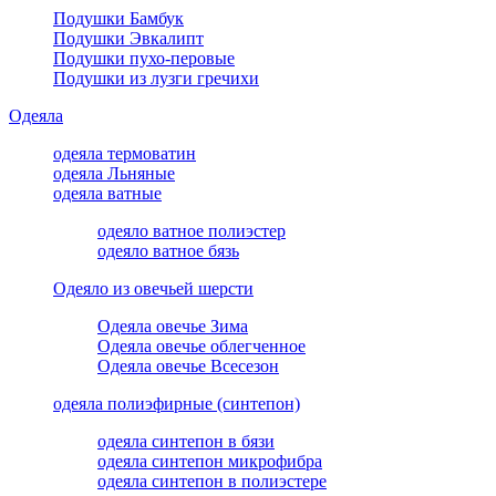
Подушки Бамбук
Подушки Эвкалипт
Подушки пухо-перовые
Подушки из лузги гречихи
Одеяла
одеяла термоватин
одеяла Льняные
одеяла ватные
одеяло ватное полиэстер
одеяло ватное бязь
Одеяло из овечьей шерсти
Одеяла овечье Зима
Одеяла овечье облегченное
Одеяла овечье Всесезон
одеяла полиэфирные (синтепон)
одеяла синтепон в бязи
одеяла синтепон микрофибра
одеяла синтепон в полиэстере