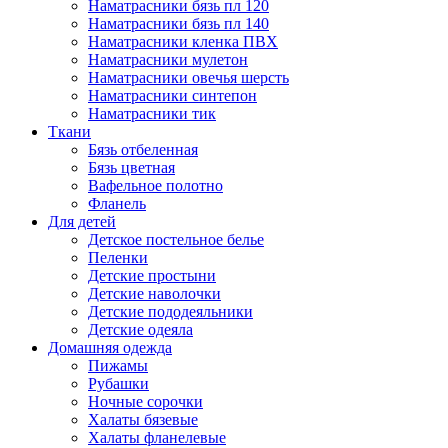
Наматрасники бязь пл 120
Наматрасники бязь пл 140
Наматрасники кленка ПВХ
Наматрасники мулетон
Наматрасники овечья шерсть
Наматрасники синтепон
Наматрасники тик
Ткани
Бязь отбеленная
Бязь цветная
Вафельное полотно
Фланель
Для детей
Детское постельное белье
Пеленки
Детские простыни
Детские наволочки
Детские пододеяльники
Детские одеяла
Домашняя одежда
Пижамы
Рубашки
Ночные сорочки
Халаты бязевые
Халаты фланелевые