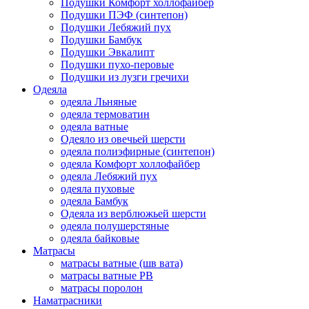
Подушки Комфорт холлофайбер
Подушки ПЭФ (синтепон)
Подушки Лебяжий пух
Подушки Бамбук
Подушки Эвкалипт
Подушки пухо-перовые
Подушки из лузги гречихи
Одеяла
одеяла Льняные
одеяла термоватин
одеяла ватные
Одеяло из овечьей шерсти
одеяла полиэфирные (синтепон)
одеяла Комфорт холлофайбер
одеяла Лебяжий пух
одеяла пуховые
одеяла Бамбук
Одеяла из верблюжьей шерсти
одеяла полушерстяные
одеяла байковые
Матрасы
матрасы ватные (шв вата)
матрасы ватные РВ
матрасы поролон
Наматрасники