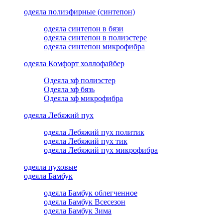
одеяла полиэфирные (синтепон)
одеяла синтепон в бязи
одеяла синтепон в полиэстере
одеяла синтепон микрофибра
одеяла Комфорт холлофайбер
Одеяла хф полиэстер
Одеяла хф бязь
Одеяла хф микрофибра
одеяла Лебяжий пух
одеяла Лебяжий пух политик
одеяла Лебяжий пух тик
одеяла Лебяжий пух микрофибра
одеяла пуховые
одеяла Бамбук
одеяла Бамбук облегченное
одеяла Бамбук Всесезон
одеяла Бамбук Зима