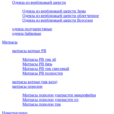
Одеяла из верблюжьей шерсти
Одеяла из верблюжьей шерсти Зима
Одеяла из верблюжьей шерсти облегченное
Одеяла из верблюжьей шерсти Всесезон
одеяла полушерстяные
одеяла байковые
Матрасы
матрасы ватные РВ
Матрасы РВ тик хб
Матрасы РВ бязь
Матрасы РВ тик смесовый
Матрасы РВ полиэстер
матрасы ватные (шв вата)
матрасы поролон
Матрасы поролон ультрастеп микрофибра
Матрасы поролон ультрастеп пэ
Матрасы поролон тик
Наматрасники