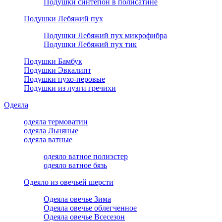
Подушки синтепон в полисатине
Подушки Лебяжий пух
Подушки Лебяжий пух микрофибра
Подушки Лебяжий пух тик
Подушки Бамбук
Подушки Эвкалипт
Подушки пухо-перовые
Подушки из лузги гречихи
Одеяла
одеяла термоватин
одеяла Льняные
одеяла ватные
одеяло ватное полиэстер
одеяло ватное бязь
Одеяло из овечьей шерсти
Одеяла овечье Зима
Одеяла овечье облегченное
Одеяла овечье Всесезон