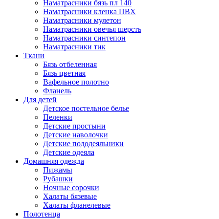
Наматрасники бязь пл 140
Наматрасники кленка ПВХ
Наматрасники мулетон
Наматрасники овечья шерсть
Наматрасники синтепон
Наматрасники тик
Ткани
Бязь отбеленная
Бязь цветная
Вафельное полотно
Фланель
Для детей
Детское постельное белье
Пеленки
Детские простыни
Детские наволочки
Детские пододеяльники
Детские одеяла
Домашняя одежда
Пижамы
Рубашки
Ночные сорочки
Халаты бязевые
Халаты фланелевые
Полотенца