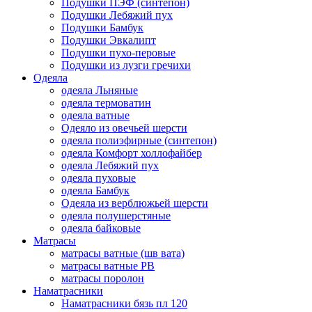
Подушки ПЭФ (синтепон)
Подушки Лебяжий пух
Подушки Бамбук
Подушки Эвкалипт
Подушки пухо-перовые
Подушки из лузги гречихи
Одеяла
одеяла Льняные
одеяла термоватин
одеяла ватные
Одеяло из овечьей шерсти
одеяла полиэфирные (синтепон)
одеяла Комфорт холлофайбер
одеяла Лебяжий пух
одеяла пуховые
одеяла Бамбук
Одеяла из верблюжьей шерсти
одеяла полушерстяные
одеяла байковые
Матрасы
матрасы ватные (шв вата)
матрасы ватные РВ
матрасы поролон
Наматрасники
Наматрасники бязь пл 120