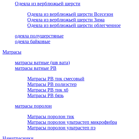
Одеяла из верблюжьей шерсти
Одеяла из верблюжьей шерсти Всесезон
Одеяла из верблюжьей шерсти Зима
Одеяла из верблюжьей шерсти облегченное
одеяла полушерстяные
одеяла байковые
Матрасы
матрасы ватные (шв вата)
матрасы ватные РВ
Матрасы РВ тик смесовый
Матрасы РВ полиэстер
Матрасы РВ тик хб
Матрасы РВ бязь
матрасы поролон
Матрасы поролон тик
Матрасы поролон ультрастеп микрофибра
Матрасы поролон ультрастеп пэ
Наматрасники