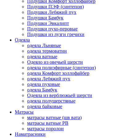
Подушки Комфорт холлофайбер
Подушки ПЭФ (синтепон)
Подушки Лебяжий пух
Подушки Бамбук
Подушки Эвкалипт
Подушки пухо-перовые
Подушки из лузги гречихи
Одеяла
одеяла Льняные
одеяла термоватин
одеяла ватные
Одеяло из овечьей шерсти
одеяла полиэфирные (синтепон)
одеяла Комфорт холлофайбер
одеяла Лебяжий пух
одеяла пуховые
одеяла Бамбук
Одеяла из верблюжьей шерсти
одеяла полушерстяные
одеяла байковые
Матрасы
матрасы ватные (шв вата)
матрасы ватные РВ
матрасы поролон
Наматрасники