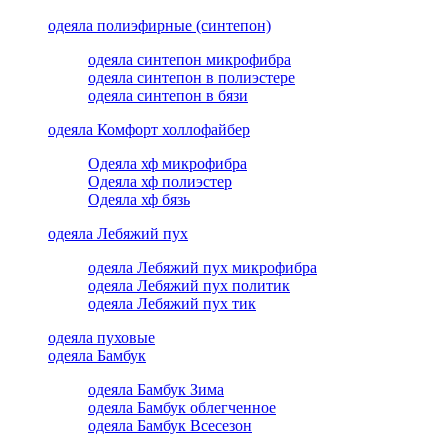
одеяла полиэфирные (синтепон)
одеяла синтепон микрофибра
одеяла синтепон в полиэстере
одеяла синтепон в бязи
одеяла Комфорт холлофайбер
Одеяла хф микрофибра
Одеяла хф полиэстер
Одеяла хф бязь
одеяла Лебяжий пух
одеяла Лебяжий пух микрофибра
одеяла Лебяжий пух политик
одеяла Лебяжий пух тик
одеяла пуховые
одеяла Бамбук
одеяла Бамбук Зима
одеяла Бамбук облегченное
одеяла Бамбук Всесезон