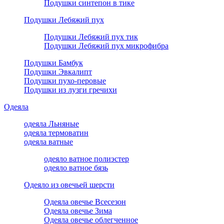
Подушки синтепон в тике
Подушки Лебяжий пух
Подушки Лебяжий пух тик
Подушки Лебяжий пух микрофибра
Подушки Бамбук
Подушки Эвкалипт
Подушки пухо-перовые
Подушки из лузги гречихи
Одеяла
одеяла Льняные
одеяла термоватин
одеяла ватные
одеяло ватное полиэстер
одеяло ватное бязь
Одеяло из овечьей шерсти
Одеяла овечье Всесезон
Одеяла овечье Зима
Одеяла овечье облегченное