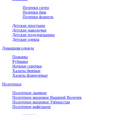
Пеленки ситец
Пеленки бязь
Пеленки фланель
Детские простыни
Детские наволочки
Детские пододеяльники
Детские одеяла
Домашняя одежда
Пижамы
Рубашки
Ночные сорочки
Халаты бязевые
Халаты фланелевые
Полотенца
Полотенце льняное
Полотенце махровое Вышний Волочек
Полотенце махровое Узбекистан
Полотенце вафельное