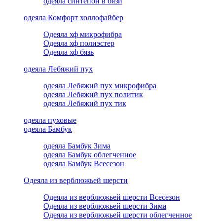
одеяла синтепон в бязи
одеяла Комфорт холлофайбер
Одеяла хф микрофибра
Одеяла хф полиэстер
Одеяла хф бязь
одеяла Лебяжий пух
одеяла Лебяжий пух микрофибра
одеяла Лебяжий пух политик
одеяла Лебяжий пух тик
одеяла пуховые
одеяла Бамбук
одеяла Бамбук Зима
одеяла Бамбук облегченное
одеяла Бамбук Всесезон
Одеяла из верблюжьей шерсти
Одеяла из верблюжьей шерсти Всесезон
Одеяла из верблюжьей шерсти Зима
Одеяла из верблюжьей шерсти облегченное