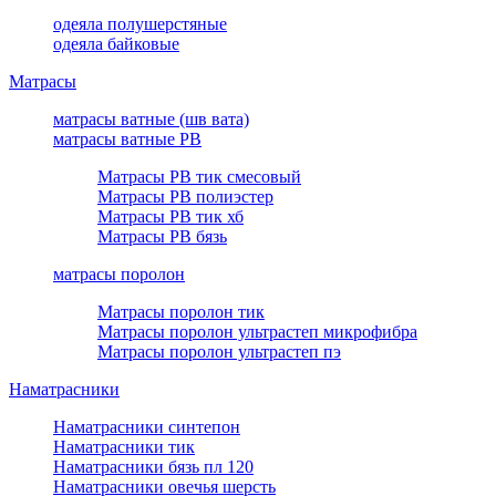
одеяла полушерстяные
одеяла байковые
Матрасы
матрасы ватные (шв вата)
матрасы ватные РВ
Матрасы РВ тик смесовый
Матрасы РВ полиэстер
Матрасы РВ тик хб
Матрасы РВ бязь
матрасы поролон
Матрасы поролон тик
Матрасы поролон ультрастеп микрофибра
Матрасы поролон ультрастеп пэ
Наматрасники
Наматрасники синтепон
Наматрасники тик
Наматрасники бязь пл 120
Наматрасники овечья шерсть