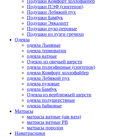
Подушки Комфорт холлофайбер
Подушки ПЭФ (синтепон)
Подушки Лебяжий пух
Подушки Бамбук
Подушки Эвкалипт
Подушки пухо-перовые
Подушки из лузги гречихи
Одеяла
одеяла Льняные
одеяла термоватин
одеяла ватные
Одеяло из овечьей шерсти
одеяла полиэфирные (синтепон)
одеяла Комфорт холлофайбер
одеяла Лебяжий пух
одеяла пуховые
одеяла Бамбук
Одеяла из верблюжьей шерсти
одеяла полушерстяные
одеяла байковые
Матрасы
матрасы ватные (шв вата)
матрасы ватные РВ
матрасы поролон
Наматрасники