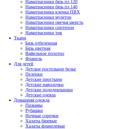
Наматрасники бязь пл 120
Наматрасники бязь пл 140
Наматрасники кленка ПВХ
Наматрасники мулетон
Наматрасники овечья шерсть
Наматрасники синтепон
Наматрасники тик
Ткани
Бязь отбеленная
Бязь цветная
Вафельное полотно
Фланель
Для детей
Детское постельное белье
Пеленки
Детские простыни
Детские наволочки
Детские пододеяльники
Детские одеяла
Домашняя одежда
Пижамы
Рубашки
Ночные сорочки
Халаты бязевые
Халаты фланелевые