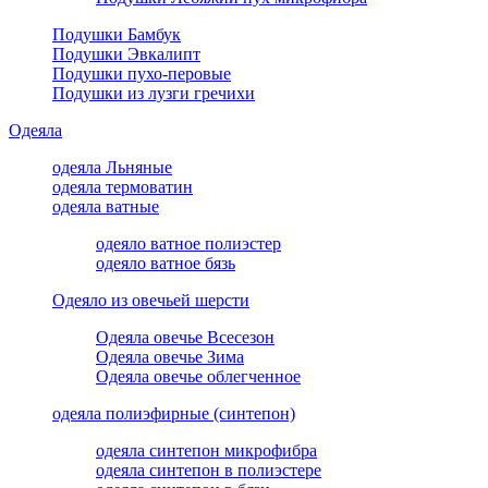
Подушки Бамбук
Подушки Эвкалипт
Подушки пухо-перовые
Подушки из лузги гречихи
Одеяла
одеяла Льняные
одеяла термоватин
одеяла ватные
одеяло ватное полиэстер
одеяло ватное бязь
Одеяло из овечьей шерсти
Одеяла овечье Всесезон
Одеяла овечье Зима
Одеяла овечье облегченное
одеяла полиэфирные (синтепон)
одеяла синтепон микрофибра
одеяла синтепон в полиэстере