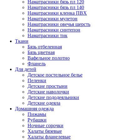
Наматрасники бязь пл 120
Наматрасники бязь пл 140
Наматрасники кленка ПВХ
Наматрасники мулетон
Наматрасники овечья шерсть
Наматрасники синтепон
Наматрасники тик
Ткани
Бязь отбеленная
Бязь цветная
Вафельное полотно
Фланель
Для детей
Детское постельное белье
Пеленки
Детские простыни
Детские наволочки
Детские пододеяльники
Детские одеяла
Домашняя одежда
Пижамы
Рубашки
Ночные сорочки
Халаты бязевые
Халаты фланелевые