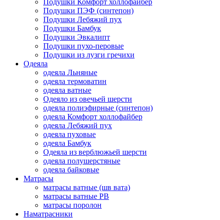
Подушки Комфорт холлофайбер
Подушки ПЭФ (синтепон)
Подушки Лебяжий пух
Подушки Бамбук
Подушки Эвкалипт
Подушки пухо-перовые
Подушки из лузги гречихи
Одеяла
одеяла Льняные
одеяла термоватин
одеяла ватные
Одеяло из овечьей шерсти
одеяла полиэфирные (синтепон)
одеяла Комфорт холлофайбер
одеяла Лебяжий пух
одеяла пуховые
одеяла Бамбук
Одеяла из верблюжьей шерсти
одеяла полушерстяные
одеяла байковые
Матрасы
матрасы ватные (шв вата)
матрасы ватные РВ
матрасы поролон
Наматрасники