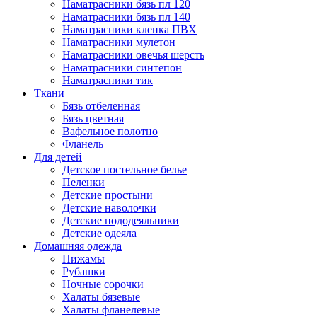
Наматрасники бязь пл 120
Наматрасники бязь пл 140
Наматрасники кленка ПВХ
Наматрасники мулетон
Наматрасники овечья шерсть
Наматрасники синтепон
Наматрасники тик
Ткани
Бязь отбеленная
Бязь цветная
Вафельное полотно
Фланель
Для детей
Детское постельное белье
Пеленки
Детские простыни
Детские наволочки
Детские пододеяльники
Детские одеяла
Домашняя одежда
Пижамы
Рубашки
Ночные сорочки
Халаты бязевые
Халаты фланелевые