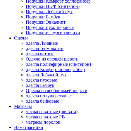
Подушки Комфорт холлофайбер
Подушки ПЭФ (синтепон)
Подушки Лебяжий пух
Подушки Бамбук
Подушки Эвкалипт
Подушки пухо-перовые
Подушки из лузги гречихи
Одеяла
одеяла Льняные
одеяла термоватин
одеяла ватные
Одеяло из овечьей шерсти
одеяла полиэфирные (синтепон)
одеяла Комфорт холлофайбер
одеяла Лебяжий пух
одеяла пуховые
одеяла Бамбук
Одеяла из верблюжьей шерсти
одеяла полушерстяные
одеяла байковые
Матрасы
матрасы ватные (шв вата)
матрасы ватные РВ
матрасы поролон
Наматрасники