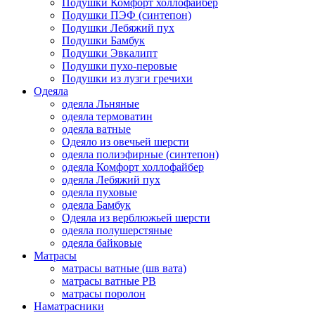
Подушки Комфорт холлофайбер
Подушки ПЭФ (синтепон)
Подушки Лебяжий пух
Подушки Бамбук
Подушки Эвкалипт
Подушки пухо-перовые
Подушки из лузги гречихи
Одеяла
одеяла Льняные
одеяла термоватин
одеяла ватные
Одеяло из овечьей шерсти
одеяла полиэфирные (синтепон)
одеяла Комфорт холлофайбер
одеяла Лебяжий пух
одеяла пуховые
одеяла Бамбук
Одеяла из верблюжьей шерсти
одеяла полушерстяные
одеяла байковые
Матрасы
матрасы ватные (шв вата)
матрасы ватные РВ
матрасы поролон
Наматрасники