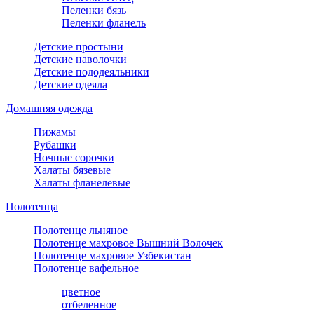
Пеленки бязь
Пеленки фланель
Детские простыни
Детские наволочки
Детские пододеяльники
Детские одеяла
Домашняя одежда
Пижамы
Рубашки
Ночные сорочки
Халаты бязевые
Халаты фланелевые
Полотенца
Полотенце льняное
Полотенце махровое Вышний Волочек
Полотенце махровое Узбекистан
Полотенце вафельное
цветное
отбеленное