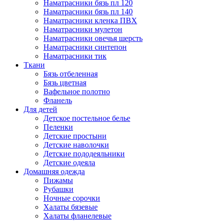
Наматрасники бязь пл 120
Наматрасники бязь пл 140
Наматрасники кленка ПВХ
Наматрасники мулетон
Наматрасники овечья шерсть
Наматрасники синтепон
Наматрасники тик
Ткани
Бязь отбеленная
Бязь цветная
Вафельное полотно
Фланель
Для детей
Детское постельное белье
Пеленки
Детские простыни
Детские наволочки
Детские пододеяльники
Детские одеяла
Домашняя одежда
Пижамы
Рубашки
Ночные сорочки
Халаты бязевые
Халаты фланелевые