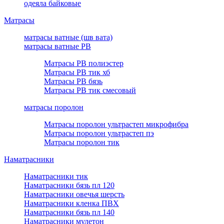
одеяла байковые
Матрасы
матрасы ватные (шв вата)
матрасы ватные РВ
Матрасы РВ полиэстер
Матрасы РВ тик хб
Матрасы РВ бязь
Матрасы РВ тик смесовый
матрасы поролон
Матрасы поролон ультрастеп микрофибра
Матрасы поролон ультрастеп пэ
Матрасы поролон тик
Наматрасники
Наматрасники тик
Наматрасники бязь пл 120
Наматрасники овечья шерсть
Наматрасники кленка ПВХ
Наматрасники бязь пл 140
Наматрасники мулетон