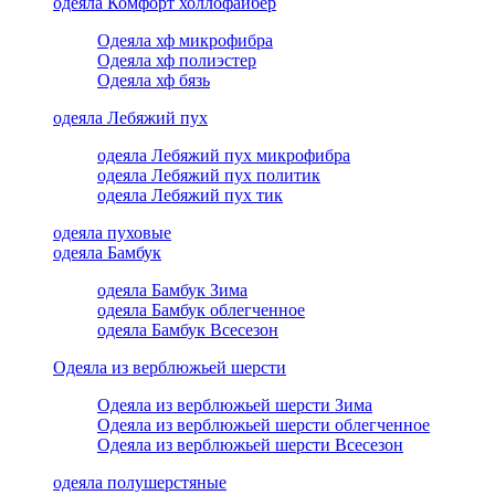
одеяла Комфорт холлофайбер
Одеяла хф микрофибра
Одеяла хф полиэстер
Одеяла хф бязь
одеяла Лебяжий пух
одеяла Лебяжий пух микрофибра
одеяла Лебяжий пух политик
одеяла Лебяжий пух тик
одеяла пуховые
одеяла Бамбук
одеяла Бамбук Зима
одеяла Бамбук облегченное
одеяла Бамбук Всесезон
Одеяла из верблюжьей шерсти
Одеяла из верблюжьей шерсти Зима
Одеяла из верблюжьей шерсти облегченное
Одеяла из верблюжьей шерсти Всесезон
одеяла полушерстяные