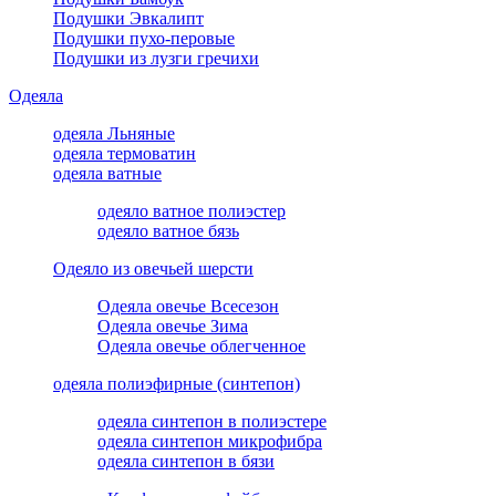
Подушки Эвкалипт
Подушки пухо-перовые
Подушки из лузги гречихи
Одеяла
одеяла Льняные
одеяла термоватин
одеяла ватные
одеяло ватное полиэстер
одеяло ватное бязь
Одеяло из овечьей шерсти
Одеяла овечье Всесезон
Одеяла овечье Зима
Одеяла овечье облегченное
одеяла полиэфирные (синтепон)
одеяла синтепон в полиэстере
одеяла синтепон микрофибра
одеяла синтепон в бязи