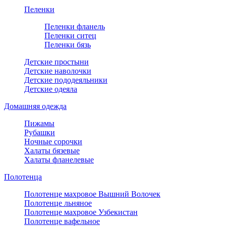
Пеленки
Пеленки фланель
Пеленки ситец
Пеленки бязь
Детские простыни
Детские наволочки
Детские пододеяльники
Детские одеяла
Домашняя одежда
Пижамы
Рубашки
Ночные сорочки
Халаты бязевые
Халаты фланелевые
Полотенца
Полотенце махровое Вышний Волочек
Полотенце льняное
Полотенце махровое Узбекистан
Полотенце вафельное