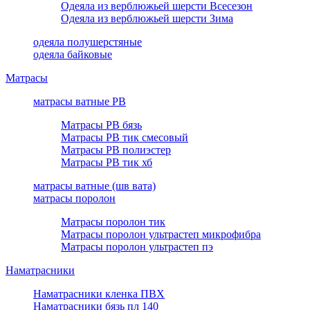
Одеяла из верблюжьей шерсти Всесезон
Одеяла из верблюжьей шерсти Зима
одеяла полушерстяные
одеяла байковые
Матрасы
матрасы ватные РВ
Матрасы РВ бязь
Матрасы РВ тик смесовый
Матрасы РВ полиэстер
Матрасы РВ тик хб
матрасы ватные (шв вата)
матрасы поролон
Матрасы поролон тик
Матрасы поролон ультрастеп микрофибра
Матрасы поролон ультрастеп пэ
Наматрасники
Наматрасники кленка ПВХ
Наматрасники бязь пл 140