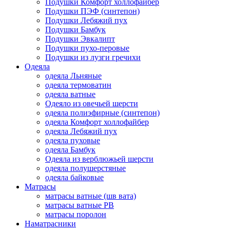
Подушки Комфорт холлофайбер
Подушки ПЭФ (синтепон)
Подушки Лебяжий пух
Подушки Бамбук
Подушки Эвкалипт
Подушки пухо-перовые
Подушки из лузги гречихи
Одеяла
одеяла Льняные
одеяла термоватин
одеяла ватные
Одеяло из овечьей шерсти
одеяла полиэфирные (синтепон)
одеяла Комфорт холлофайбер
одеяла Лебяжий пух
одеяла пуховые
одеяла Бамбук
Одеяла из верблюжьей шерсти
одеяла полушерстяные
одеяла байковые
Матрасы
матрасы ватные (шв вата)
матрасы ватные РВ
матрасы поролон
Наматрасники