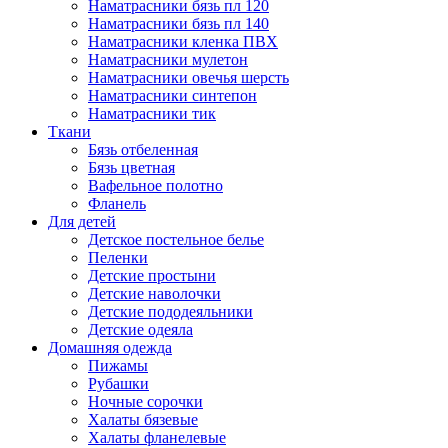
Наматрасники бязь пл 120
Наматрасники бязь пл 140
Наматрасники кленка ПВХ
Наматрасники мулетон
Наматрасники овечья шерсть
Наматрасники синтепон
Наматрасники тик
Ткани
Бязь отбеленная
Бязь цветная
Вафельное полотно
Фланель
Для детей
Детское постельное белье
Пеленки
Детские простыни
Детские наволочки
Детские пододеяльники
Детские одеяла
Домашняя одежда
Пижамы
Рубашки
Ночные сорочки
Халаты бязевые
Халаты фланелевые