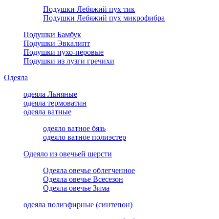
Подушки Лебяжий пух тик
Подушки Лебяжий пух микрофибра
Подушки Бамбук
Подушки Эвкалипт
Подушки пухо-перовые
Подушки из лузги гречихи
Одеяла
одеяла Льняные
одеяла термоватин
одеяла ватные
одеяло ватное бязь
одеяло ватное полиэстер
Одеяло из овечьей шерсти
Одеяла овечье облегченное
Одеяла овечье Всесезон
Одеяла овечье Зима
одеяла полиэфирные (синтепон)