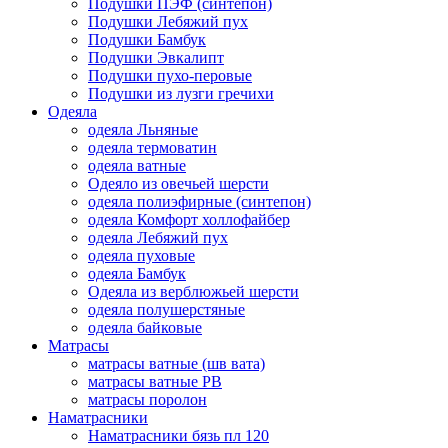
Подушки ПЭФ (синтепон)
Подушки Лебяжий пух
Подушки Бамбук
Подушки Эвкалипт
Подушки пухо-перовые
Подушки из лузги гречихи
Одеяла
одеяла Льняные
одеяла термоватин
одеяла ватные
Одеяло из овечьей шерсти
одеяла полиэфирные (синтепон)
одеяла Комфорт холлофайбер
одеяла Лебяжий пух
одеяла пуховые
одеяла Бамбук
Одеяла из верблюжьей шерсти
одеяла полушерстяные
одеяла байковые
Матрасы
матрасы ватные (шв вата)
матрасы ватные РВ
матрасы поролон
Наматрасники
Наматрасники бязь пл 120