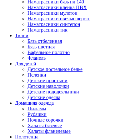
Наматрасники бязь пл 140
Наматрасники кленка ПВХ
Наматрасники мулетон
Наматрасники овечья шерсть
Наматрасники синтепон
Наматрасники тик
Ткани
Бязь отбеленная
Бязь цветная
Вафельное полотно
Фланель
Для детей
Детское постельное белье
Пеленки
Детские простыни
Детские наволочки
Детские пододеяльники
Детские одеяла
Домашняя одежда
Пижамы
Рубашки
Ночные сорочки
Халаты бязевые
Халаты фланелевые
Полотенца