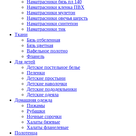
Наматрасники бязь пл 140
Наматрасники кленка ПВХ
Наматрасники мулетон
Наматрасники овечья шерсть
Наматрасники синтепон
Наматрасники тик
Ткани
Бязь отбеленная
Бязь цветная
Вафельное полотно
Фланель
Для детей
Детское постельное белье
Пеленки
Детские простыни
Детские наволочки
Детские пододеяльники
Детские одеяла
Домашняя одежда
Пижамы
Рубашки
Ночные сорочки
Халаты бязевые
Халаты фланелевые
Полотенца