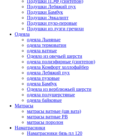
Подушки ПЭФ (синтепон)
Подушки Лебяжий пух
Подушки Бамбук
Подушки Эвкалипт
Подушки пухо-перовые
Подушки из лузги гречихи
Одеяла
одеяла Льняные
одеяла термоватин
одеяла ватные
Одеяло из овечьей шерсти
одеяла полиэфирные (синтепон)
одеяла Комфорт холлофайбер
одеяла Лебяжий пух
одеяла пуховые
одеяла Бамбук
Одеяла из верблюжьей шерсти
одеяла полушерстяные
одеяла байковые
Матрасы
матрасы ватные (шв вата)
матрасы ватные РВ
матрасы поролон
Наматрасники
Наматрасники бязь пл 120