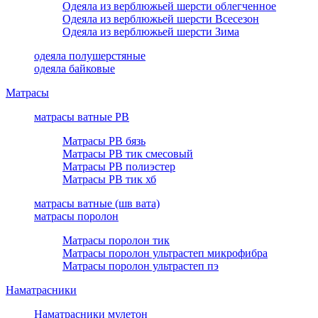
Одеяла из верблюжьей шерсти облегченное
Одеяла из верблюжьей шерсти Всесезон
Одеяла из верблюжьей шерсти Зима
одеяла полушерстяные
одеяла байковые
Матрасы
матрасы ватные РВ
Матрасы РВ бязь
Матрасы РВ тик смесовый
Матрасы РВ полиэстер
Матрасы РВ тик хб
матрасы ватные (шв вата)
матрасы поролон
Матрасы поролон тик
Матрасы поролон ультрастеп микрофибра
Матрасы поролон ультрастеп пэ
Наматрасники
Наматрасники мулетон