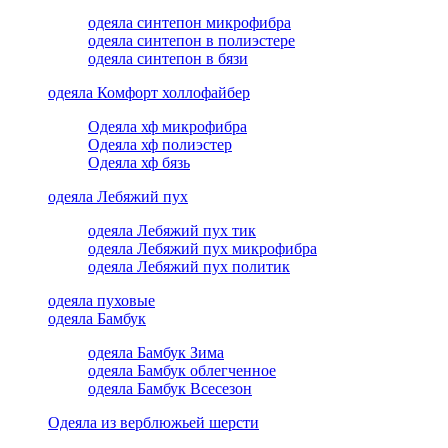
одеяла синтепон микрофибра
одеяла синтепон в полиэстере
одеяла синтепон в бязи
одеяла Комфорт холлофайбер
Одеяла хф микрофибра
Одеяла хф полиэстер
Одеяла хф бязь
одеяла Лебяжий пух
одеяла Лебяжий пух тик
одеяла Лебяжий пух микрофибра
одеяла Лебяжий пух политик
одеяла пуховые
одеяла Бамбук
одеяла Бамбук Зима
одеяла Бамбук облегченное
одеяла Бамбук Всесезон
Одеяла из верблюжьей шерсти