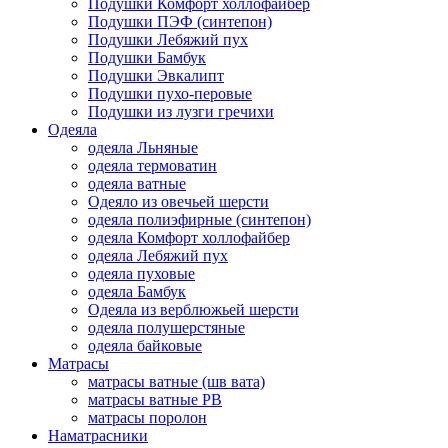
Подушки Комфорт холлофайбер
Подушки ПЭФ (синтепон)
Подушки Лебяжий пух
Подушки Бамбук
Подушки Эвкалипт
Подушки пухо-перовые
Подушки из лузги гречихи
Одеяла
одеяла Льняные
одеяла термоватин
одеяла ватные
Одеяло из овечьей шерсти
одеяла полиэфирные (синтепон)
одеяла Комфорт холлофайбер
одеяла Лебяжий пух
одеяла пуховые
одеяла Бамбук
Одеяла из верблюжьей шерсти
одеяла полушерстяные
одеяла байковые
Матрасы
матрасы ватные (шв вата)
матрасы ватные РВ
матрасы поролон
Наматрасники