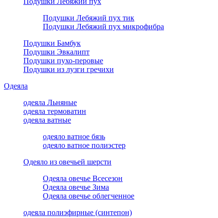
Подушки Лебяжий пух
Подушки Лебяжий пух тик
Подушки Лебяжий пух микрофибра
Подушки Бамбук
Подушки Эвкалипт
Подушки пухо-перовые
Подушки из лузги гречихи
Одеяла
одеяла Льняные
одеяла термоватин
одеяла ватные
одеяло ватное бязь
одеяло ватное полиэстер
Одеяло из овечьей шерсти
Одеяла овечье Всесезон
Одеяла овечье Зима
Одеяла овечье облегченное
одеяла полиэфирные (синтепон)