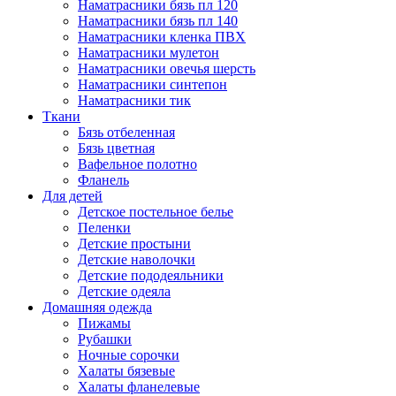
Наматрасники бязь пл 120
Наматрасники бязь пл 140
Наматрасники кленка ПВХ
Наматрасники мулетон
Наматрасники овечья шерсть
Наматрасники синтепон
Наматрасники тик
Ткани
Бязь отбеленная
Бязь цветная
Вафельное полотно
Фланель
Для детей
Детское постельное белье
Пеленки
Детские простыни
Детские наволочки
Детские пододеяльники
Детские одеяла
Домашняя одежда
Пижамы
Рубашки
Ночные сорочки
Халаты бязевые
Халаты фланелевые