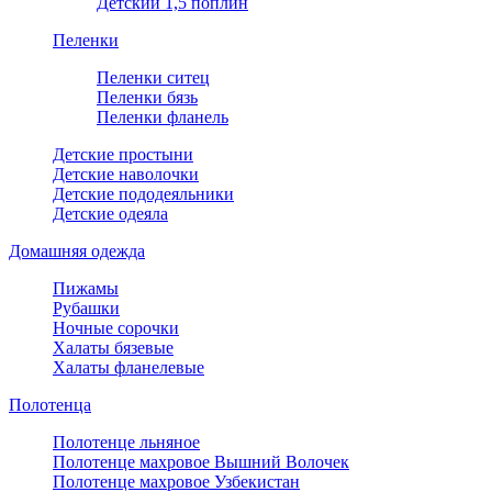
Детский 1,5 поплин
Пеленки
Пеленки ситец
Пеленки бязь
Пеленки фланель
Детские простыни
Детские наволочки
Детские пододеяльники
Детские одеяла
Домашняя одежда
Пижамы
Рубашки
Ночные сорочки
Халаты бязевые
Халаты фланелевые
Полотенца
Полотенце льняное
Полотенце махровое Вышний Волочек
Полотенце махровое Узбекистан