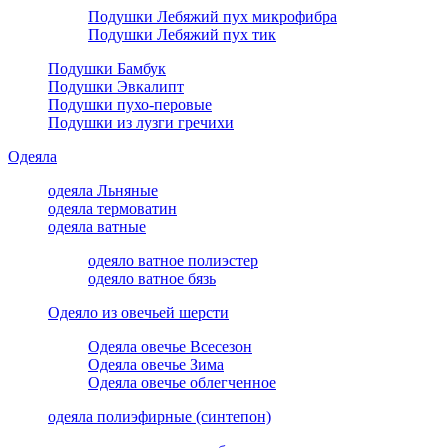
Подушки Лебяжий пух микрофибра
Подушки Лебяжий пух тик
Подушки Бамбук
Подушки Эвкалипт
Подушки пухо-перовые
Подушки из лузги гречихи
Одеяла
одеяла Льняные
одеяла термоватин
одеяла ватные
одеяло ватное полиэстер
одеяло ватное бязь
Одеяло из овечьей шерсти
Одеяла овечье Всесезон
Одеяла овечье Зима
Одеяла овечье облегченное
одеяла полиэфирные (синтепон)