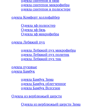
одеяла синтепон в бязи
одеяла синтепон микрофибра
одеяла синтепон в полиэстере
одеяла Комфорт холлофайбер
Одеяла хф полиэстер
Одеяла хф бязь
Одеяла хф микрофибра
одеяла Лебяжий пух
одеяла Лебяжий пух микрофибра
одеяла Лебяжий пух политик
одеяла Лебяжий пух тик
одеяла пуховые
одеяла Бамбук
одеяла Бамбук Зима
одеяла Бамбук облегченное
одеяла Бамбук Всесезон
Одеяла из верблюжьей шерсти
Одеяла из верблюжьей шерсти Зима