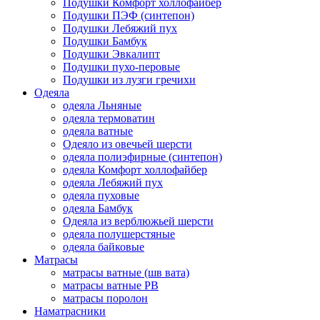
Подушки Комфорт холлофайбер
Подушки ПЭФ (синтепон)
Подушки Лебяжий пух
Подушки Бамбук
Подушки Эвкалипт
Подушки пухо-перовые
Подушки из лузги гречихи
Одеяла
одеяла Льняные
одеяла термоватин
одеяла ватные
Одеяло из овечьей шерсти
одеяла полиэфирные (синтепон)
одеяла Комфорт холлофайбер
одеяла Лебяжий пух
одеяла пуховые
одеяла Бамбук
Одеяла из верблюжьей шерсти
одеяла полушерстяные
одеяла байковые
Матрасы
матрасы ватные (шв вата)
матрасы ватные РВ
матрасы поролон
Наматрасники