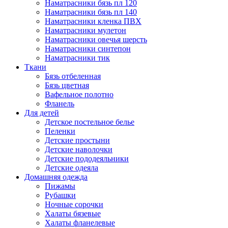
Наматрасники бязь пл 120
Наматрасники бязь пл 140
Наматрасники кленка ПВХ
Наматрасники мулетон
Наматрасники овечья шерсть
Наматрасники синтепон
Наматрасники тик
Ткани
Бязь отбеленная
Бязь цветная
Вафельное полотно
Фланель
Для детей
Детское постельное белье
Пеленки
Детские простыни
Детские наволочки
Детские пододеяльники
Детские одеяла
Домашняя одежда
Пижамы
Рубашки
Ночные сорочки
Халаты бязевые
Халаты фланелевые