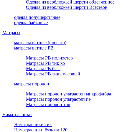
Одеяла из верблюжьей шерсти облегченное
Одеяла из верблюжьей шерсти Всесезон
одеяла полушерстяные
одеяла байковые
Матрасы
матрасы ватные (шв вата)
матрасы ватные РВ
Матрасы РВ полиэстер
Матрасы РВ тик хб
Матрасы РВ бязь
Матрасы РВ тик смесовый
матрасы поролон
Матрасы поролон ультрастеп микрофибра
Матрасы поролон ультрастеп пэ
Матрасы поролон тик
Наматрасники
Наматрасники тик
Наматрасники бязь пл 120