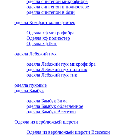
одеяла синтепон микрофибра
одеяла синтепон в полиэстере
одеяла синтепон в бязи
одеяла Комфорт холлофайбер
Одеяла хф микрофибра
Одеяла хф полиэстер
Одеяла хф бязь
одеяла Лебяжий пух
одеяла Лебяжий пух микрофибра
одеяла Лебяжий пух политик
одеяла Лебяжий пух тик
одеяла пуховые
одеяла Бамбук
одеяла Бамбук Зима
одеяла Бамбук облегченное
одеяла Бамбук Всесезон
Одеяла из верблюжьей шерсти
Одеяла из верблюжьей шерсти Всесезон