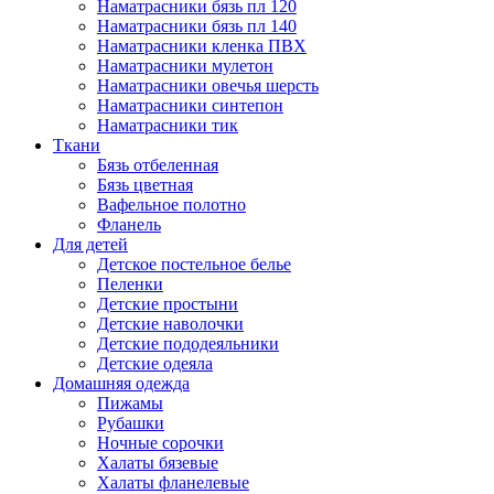
Наматрасники бязь пл 120
Наматрасники бязь пл 140
Наматрасники кленка ПВХ
Наматрасники мулетон
Наматрасники овечья шерсть
Наматрасники синтепон
Наматрасники тик
Ткани
Бязь отбеленная
Бязь цветная
Вафельное полотно
Фланель
Для детей
Детское постельное белье
Пеленки
Детские простыни
Детские наволочки
Детские пододеяльники
Детские одеяла
Домашняя одежда
Пижамы
Рубашки
Ночные сорочки
Халаты бязевые
Халаты фланелевые