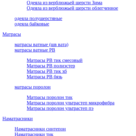
Одеяла из верблюжьей шерсти Зима
Одеяла из верблюжьей шерсти облегченное
одеяла полушерстяные
одеяла байковые
Матрасы
матрасы ватные (шв вата)
матрасы ватные РВ
Матрасы РВ тик смесовый
Матрасы РВ полиэстер
Матрасы РВ тик хб
Матрасы РВ бязь
матрасы поролон
Матрасы поролон тик
Матрасы поролон ультрастеп микрофибра
Матрасы поролон ультрастеп пэ
Наматрасники
Наматрасники синтепон
Наматрасники тик