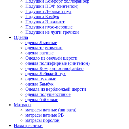
Подушки Комфорт холлофайбер
Подушки ПЭФ (синтепон)
Подушки Лебяжий пух
Подушки Бамбук
Подушки Эвкалипт
Подушки пухо-перовые
Подушки из лузги гречихи
Одеяла
одеяла Льняные
одеяла термоватин
одеяла ватные
Одеяло из овечьей шерсти
одеяла полиэфирные (синтепон)
одеяла Комфорт холлофайбер
одеяла Лебяжий пух
одеяла пуховые
одеяла Бамбук
Одеяла из верблюжьей шерсти
одеяла полушерстяные
одеяла байковые
Матрасы
матрасы ватные (шв вата)
матрасы ватные РВ
матрасы поролон
Наматрасники