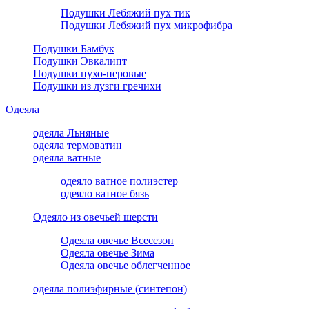
Подушки Лебяжий пух тик
Подушки Лебяжий пух микрофибра
Подушки Бамбук
Подушки Эвкалипт
Подушки пухо-перовые
Подушки из лузги гречихи
Одеяла
одеяла Льняные
одеяла термоватин
одеяла ватные
одеяло ватное полиэстер
одеяло ватное бязь
Одеяло из овечьей шерсти
Одеяла овечье Всесезон
Одеяла овечье Зима
Одеяла овечье облегченное
одеяла полиэфирные (синтепон)