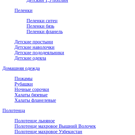
Детский 1,5 поплин
Пеленки
Пеленки ситец
Пеленки бязь
Пеленки фланель
Детские простыни
Детские наволочки
Детские пододеяльники
Детские одеяла
Домашняя одежда
Пижамы
Рубашки
Ночные сорочки
Халаты бязевые
Халаты фланелевые
Полотенца
Полотенце льняное
Полотенце махровое Вышний Волочек
Полотенце махровое Узбекистан